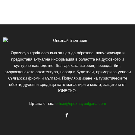
Opoznaybulgaria.com има за цел да образова, популяризира и
предоставя актуална информация в областта на духовното и
културно наследство, българската история, природа, бит,
възрожденската архитектура, народни будители, примери за успели
български фирми и българи. Популяризиране на туристическите
обекти, духовни средища като манастири и места, защитени от
ЮНЕСКО.
Връзка с нас:
office@opoznaybulgaria.com