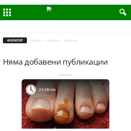
ВЯРА
ЗЛАТНИТЕ СЪКРОВИЩА НА БЪЛГАРИЯ
ИЗКУСТВО
ИСТОРИЯ
КИНО
ЛИТЕРАТУРА
МУЗЕИ, ГАЛЕРИИ, ПАМЕТНИЦИ
МУЗИКА
ТЕАТЪР
ФОЛКЛОР
ФОЛКЛОР
Начало
Култура
Фолклор
Няма добавени публикации
- Реклама -
2 h 28 min