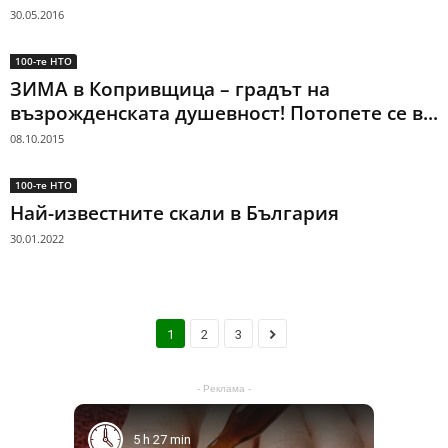
30.05.2016
100-те НТО
ЗИМА в Копривщица – градът на
възрожденската душевност! Потопете се в...
08.10.2015
100-те НТО
Най-известните скали в България
30.01.2022
1
2
3
- Реклама -
5 h 27 min