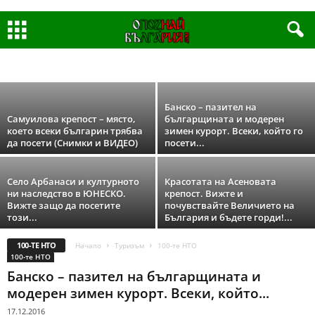
Храм край Земен привлича туристи с
хилядолетна ТАЙНА! (Снимки и ВИДЕО)
Ключът за оцеляването на…
100-ТЕ НТО
UNESCO ОБЕКТИ
ВОДОПАДИ
ГРАДОВЕ
05.05.2017
КАДРИ И СПОМЕНИ ОТ МИНАЛОТО
КРЕПОСТИ
МАНАСТИРИ, ЦЪРКВИ И СВЕТИ МЕСТА
МИНЕРАЛНИ И ЛЕЧЕБНИ ИЗВОРИ, БАЛНЕО И СПА КУРОРТИ
НА МОРЕ
Банско – пазител на
НА ПЛАНИНА
НЕПОЗНАТИ МЕСТА
ПРИРОДНИ ЗАБЕЛЕЖИТЕЛНОСТИ
СЕЛА
ЯЗОВИРИ, РЕКИ, ЕЗЕРА
Самуилова крепост – място,
българщината и модерен
което всеки българин трябва
зимен курорт. Всеки, който го
да посети (Снимки и ВИДЕО)
посети...
Село Арбанаси и културното
Красотата на Асеновата
ни наследство в ЮНЕСКО.
крепост. Вижте и
Вижте защо да посетите
почувствайте Величието на
този...
България и бъдете горди!...
100-ТЕ НТО
Начало
Туризъм
100-те НТО
100-те НТО
Банско – пазител на българщината и
модерен зимен курорт. Всеки, който...
17.12.2016