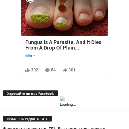
Fungus Is A Parasite, And It Dies
From A Drop Of Plain...
More
302
84
301
Харесайте ни във Facebook
ИЗБОР НА РЕДАКТОРИТЕ
Френската телевизия TF1: България става новото