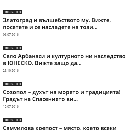
100-те НТО
Златоград и вълшебството му. Вижте,
посетете и се насладете на този...
06.07.2016
100-те НТО
Село Арбанаси и културното ни наследство
в ЮНЕСКО. Вижте защо да...
23.10.2016
100-те НТО
Созопол – духът на морето и традицията!
Градът на Спасението ви...
10.07.2016
100-те НТО
Самуилова крепост – място, което всеки