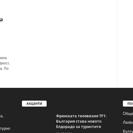
а
риха
дност,
а. По
АКЦЕНТИ
ПО
Обще
Френската телевизия TF1:
а,
България става новото
Любо
Елдорадо за туристите
лтурно
Култ