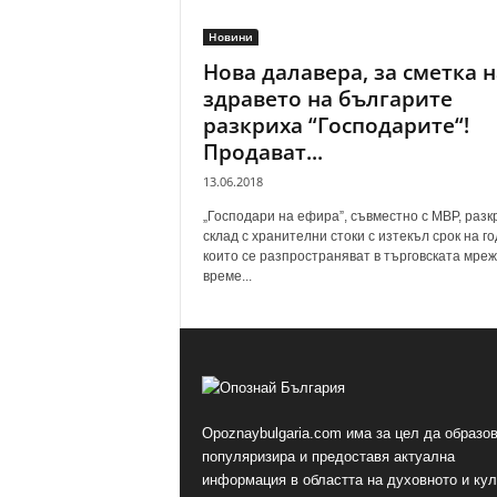
Новини
Нова далавера, за сметка н
здравето на българите
разкриха “Господарите“!
Продават...
13.06.2018
„Господари на ефира”, съвместно с МВР, разк
склад с хранителни стоки с изтекъл срок на го
които се разпространяват в търговската мреж
време...
Opoznaybulgaria.com има за цел да образов
популяризира и предоставя актуална
информация в областта на духовното и ку