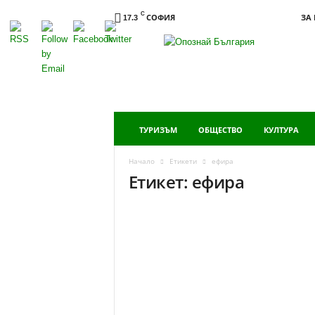
C
СОФИЯ
ЗА
17.3
Опознай
България
ТУРИЗЪМ
ОБЩЕСТВО
КУЛТУРА
Начало
Етикети
ефира
Етикет: ефира