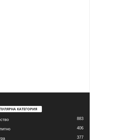
ПУЛЯРНА КАТЕГОРИЯ
883
ство
406
питно
377
ура