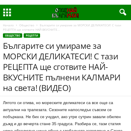
Начало
Общество
Българите си умираме за МОРСКИ ДЕЛИКАТЕСИ! С тази
РЕЦЕПТА ще сготвите НАЙ-ВКУСНИТЕ...
ОБЩЕСТВО
РЕЦЕПТИ
Българите си умираме за
МОРСКИ ДЕЛИКАТЕСИ! С тази
РЕЦЕПТА ще сготвите НАЙ-
ВКУСНИТЕ пълнени КАЛМАРИ
на света! (ВИДЕО)
Лятото си отива, но мореските деликатеси са все още са
актуални на трапезата. Сезоните напоследък съвсем се
побъркаха. Не бих се учудил, ако утре сутрин завали обилен
дъжд и до вечерта стане 35 градуса. Разбира се, тази статия
няма абсолютно нищо общо с глобалното затопляне и Слава