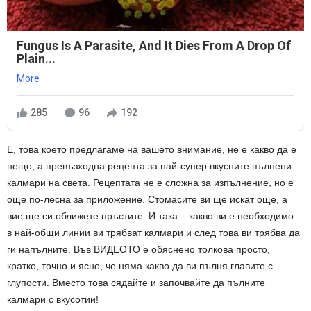
Fungus Is A Parasite, And It Dies From A Drop Of
Plain...
More
285
96
192
Е, това което предлагаме на вашето внимание, не е какво да е
нещо, а превъзходна рецепта за най-супер вкусните пълнени
калмари на света. Рецептата не е сложна за изпълнение, но е
още по-лесна за приложение. Стомасите ви ще искат още, а
вие ще си оближете пръстите. И така – какво ви е необходимо –
в най-общи линии ви трябват калмари и след това ви трябва да
ги напълните. Във ВИДЕОТО е обяснено толкова просто,
кратко, точно и ясно, че няма какво да ви пълня главите с
глупости. Вместо това сядайте и започвайте да пълните
калмари с вкусотии!