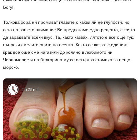
Богу!
Толкова хора ни промиват главите с какви ли не глупости, но
сега на вашето внимание Ви предлагаме една рецепта, с която
да зарадвате всеки вкус. Та, както казвах, лятото е все още тук,
въпреки смелите опити на есента. Както се казва: с единият
крак все още сме нагазили до коляно в любимото ни
Черноморие и на българина му се остъргва стомаха за нещо
морско.
2 h 25 min