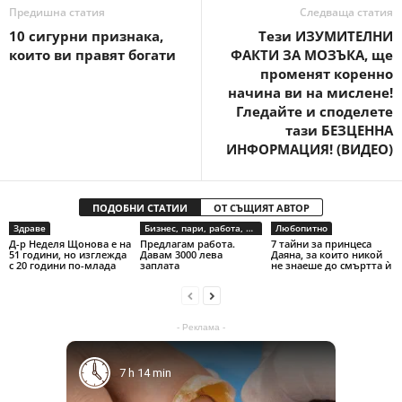
Предишна статия
Следваща статия
10 сигурни признака,
Тези ИЗУМИТЕЛНИ
които ви правят богати
ФАКТИ ЗА МОЗЪКА, ще
променят коренно
начина ви на мислене!
Гледайте и споделете
тази БЕЗЦЕННА
ИНФОРМАЦИЯ! (ВИДЕО)
ПОДОБНИ СТАТИИ
ОТ СЪЩИЯТ АВТОР
Здраве
Бизнес, пари, работа, предприемачество
Любопитно
Д-р Неделя Щонова е на
Предлагам работа.
7 тайни за принцеса
51 години, но изглежда
Давам 3000 лева
Даяна, за които никой
с 20 години по-млада
заплата
не знаеше до смъртта ѝ
- Реклама -
7 h 14 min