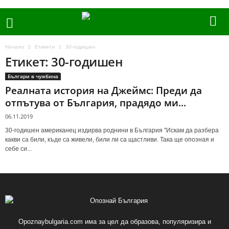
Начало
Етикети
30-годишен
Етикет: 30-годишен
Българи в чужбина
Реалната история на Джеймс: Преди да
отпътува от България, прадядо ми...
06.11.2019
30-годишен американец издирва роднини в България "Искам да разбера
какви са били, къде са живели, били ли са щастливи. Така ще опозная и
себе си...
Opoznaybulgaria.com има за цел да образова, популяризира и