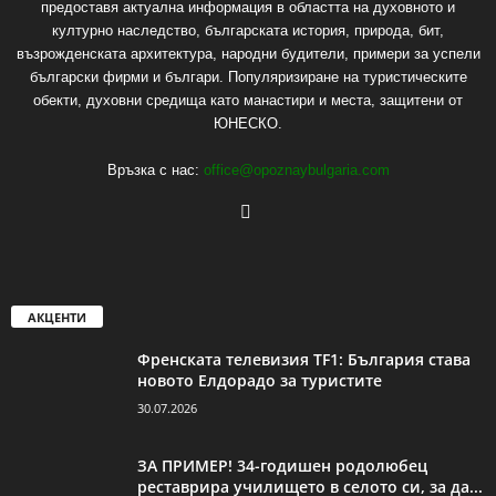
предоставя актуална информация в областта на духовното и
културно наследство, българската история, природа, бит,
възрожденската архитектура, народни будители, примери за успели
български фирми и българи. Популяризиране на туристическите
обекти, духовни средища като манастири и места, защитени от
ЮНЕСКО.
Връзка с нас:
office@opoznaybulgaria.com
АКЦЕНТИ
Френската телевизия TF1: България става
новото Елдорадо за туристите
30.07.2026
ЗА ПРИМЕР! 34-годишен родолюбец
реставрира училището в селото си, за да...