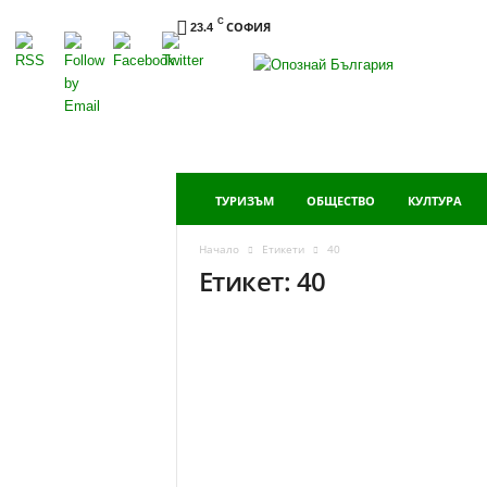
C
СОФИЯ
23.4
Опознай
България
ТУРИЗЪМ
ОБЩЕСТВО
КУЛТУРА
Начало
Етикети
40
Етикет: 40