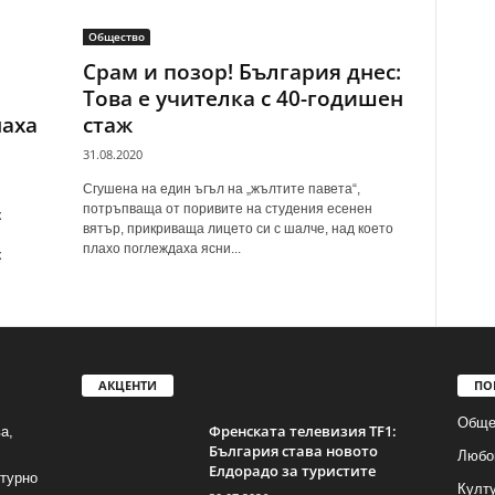
Общество
Срам и позор! България днес:
Това е учителка с 40-годишен
наха
стаж
31.08.2020
Сгушена на един ъгъл на „жълтите павета“,
потръпваща от поривите на студения есенен
к
вятър, прикриваща лицето си с шалче, над което
плахо поглеждаха ясни...
к
АКЦЕНТИ
ПО
Обще
Френската телевизия TF1:
а,
България става новото
Любо
Елдорадо за туристите
лтурно
Култ