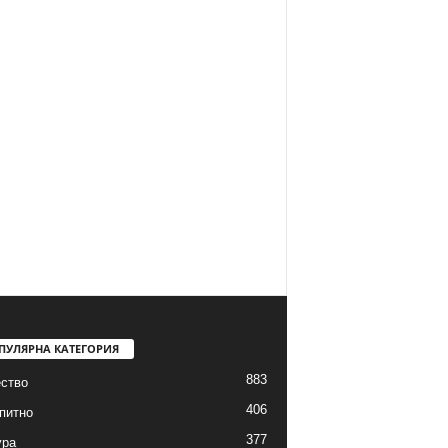
ПУЛЯРНА КАТЕГОРИЯ
883
ство
406
питно
377
ура