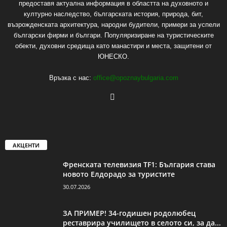
предоставя актуална информация в областта на духовното и
културно наследство, българската история, природа, бит,
възрожденската архитектура, народни будители, примери за успели
български фирми и българи. Популяризиране на туристическите
обекти, духовни средища като манастири и места, защитени от
ЮНЕСКО.
Връзка с нас:
office@opoznaybulgaria.com
АКЦЕНТИ
Френската телевизия TF1: България става
новото Елдорадо за туристите
30.07.2026
ЗА ПРИМЕР! 34-годишен родолюбец
реставрира училището в селото си, за да...