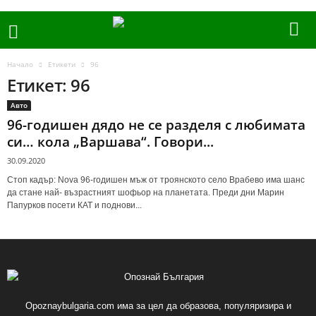
Начало
Етикети
96
Етикет: 96
Авто
96-годишен дядо не се разделя с любимата
си… кола „Варшава“. Говори...
30.09.2020
Стоп кадър: Nova 96-годишен мъж от троянското село Врабево има шанс
да стане най- възрастният шофьор на планетата. Преди дни Марин
Папурков посети КАТ и поднови...
Opoznaybulgaria.com има за цел да образова, популяризира и