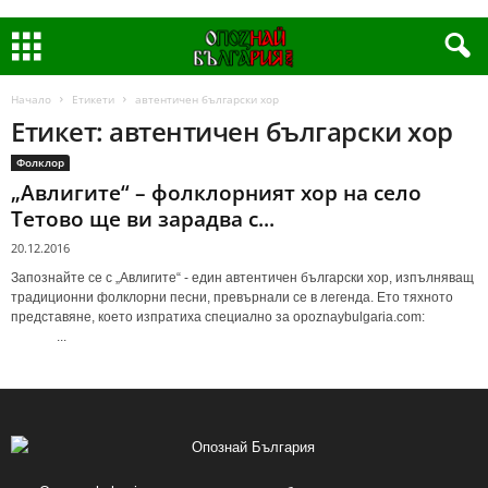
Начало
Етикети
автентичен български хор
Етикет: автентичен български хор
Фолклор
„Авлигите“ – фолклорният хор на село
Тетово ще ви зарадва с...
20.12.2016
Запознайте се с „Авлигите“ - един автентичен български хор, изпълняващ
традиционни фолклорни песни, превърнали се в легенда. Ето тяхното
представяне, което изпратиха специално за opoznaybulgaria.com:
...