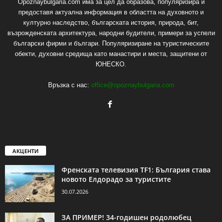
Opoznaybulgaria.com има за цел да образова, популяризира и
предоставя актуална информация в областта на духовното и
културно наследство, българската история, природа, бит,
възрожденската архитектура, народни будители, примери за успели
български фирми и българи. Популяризиране на туристическите
обекти, духовни средища като манастири и места, защитени от
ЮНЕСКО.
Връзка с нас:
office@opoznaybulgaria.com
АКЦЕНТИ
Френската телевизия TF1: България става
новото Елдорадо за туристите
30.07.2026
ЗА ПРИМЕР! 34-годишен родолюбец