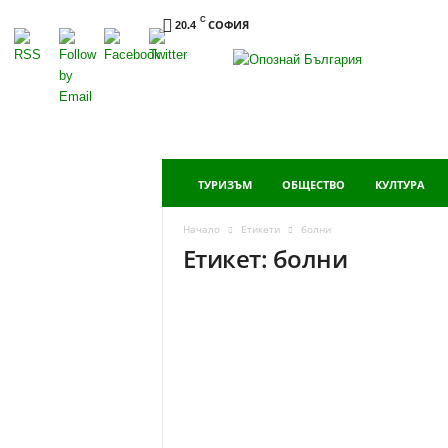
C
СОФИЯ
20.4
Опознай
България
ТУРИЗЪМ
ОБЩЕСТВО
КУЛТУРА
Начало
Етикети
болни
Етикет: болни