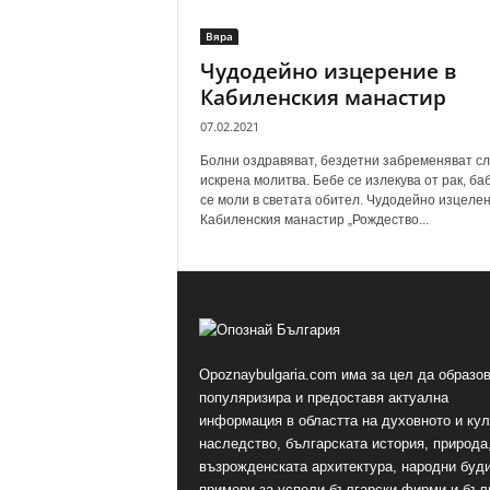
Вяра
Чудодейно изцерение в
Кабиленския манастир
07.02.2021
Болни оздравяват, бездетни забременяват с
искрена молитва. Бебе се излекува от рак, ба
се моли в светата обител. Чудодейно изцелен
Кабиленския манастир „Рождество...
Opoznaybulgaria.com има за цел да образов
популяризира и предоставя актуална
информация в областта на духовното и ку
наследство, българската история, природа,
възрожденската архитектура, народни буд
примери за успели български фирми и бъл