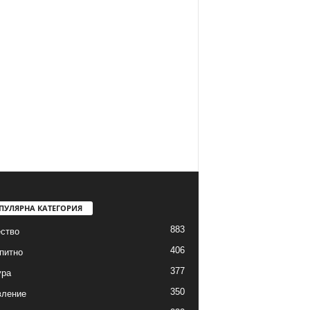
ПУЛЯРНА КАТЕГОРИЯ
883
ство
406
питно
377
ура
350
вление