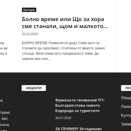
Култура
Болно време или Що за хора
сме станали, щом и малкото...
02.02.2020
лед
БОЛНО ВРЕМЕ Помисли си дядо Симо като чу
ба му
птичките да чуруликат, стоплени от мекото зимно
ие в
слънце. Вече няма като предишните зими. Да
завали мек сняг,...
АКЦЕНТИ
ПО
Обще
Френската телевизия TF1:
а,
България става новото
Любо
Елдорадо за туристите
лтурно
Култ
30.07.2026
 бит,
Заба
ители,
ЗА ПРИМЕР! 34-годишен
гари.