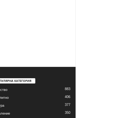
ПУЛЯРНА КАТЕГОРИЯ
883
ство
406
питно
377
ура
350
вление