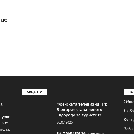
que
АКЦЕНТИ
ПО
Обще
Френската телевизия TF1:
а,
България става новото
Любо
Елдорадо за туристите
лтурно
Култ
30.07.2026
 бит,
Заба
ители,
ЗА ПРИМЕР! 34-годишен