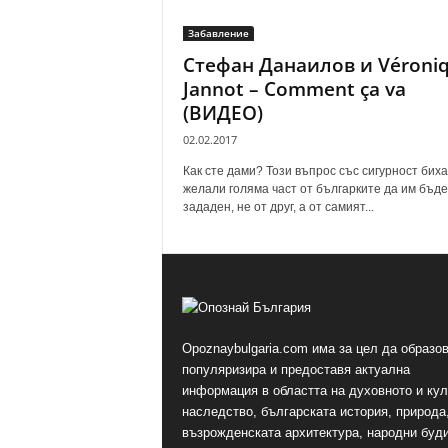
Забавление
Стефан Данаилов и Véroni
Jannot – Comment ça va
(ВИДЕО)
02.02.2017
Как сте дами? Този въпрос със сигурност биха
желали голяма част от българките да им бъде
зададен, не от друг, а от самият...
Opoznaybulgaria.com има за цел да образов
популяризира и предоставя актуална
информация в областта на духовното и ку
наследство, българската история, природа,
възрожденската архитектура, народни буд