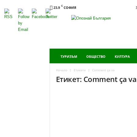
C
СОФИЯ
23.9
Опознай
България
ТУРИЗЪМ
ОБЩЕСТВО
КУЛТУРА
Начало
Етикети
Comment ça va
Етикет: Comment ça va