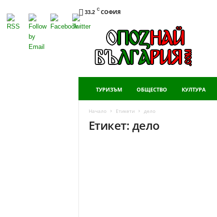
C
СОФИЯ
33.2
Опознай
България
ТУРИЗЪМ
ОБЩЕСТВО
КУЛТУРА
Начало
Етикети
дело
Етикет: дело