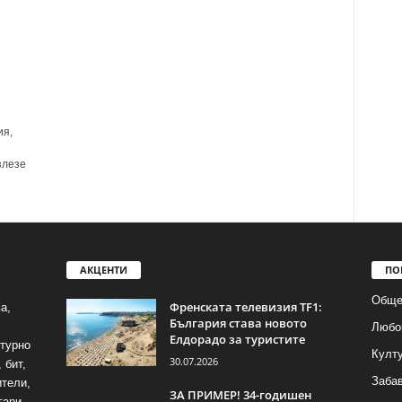
е
ия,
злезе
АКЦЕНТИ
ПО
Обще
Френската телевизия TF1:
а,
България става новото
Любо
Елдорадо за туристите
лтурно
Култ
30.07.2026
 бит,
Заба
ители,
ЗА ПРИМЕР! 34-годишен
гари.