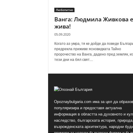
Любопитно
Ванга: Людмила Живкова 
жива!
05.09.2020
Когато аз умра, тя ке дойде да поведе Българ
предрекла приживе ясновидката Тайно
пророчество на Ванга, дадено пред земляк, и
тези дни на бял свят....
Opoznaybulgaria.com има за цел да образов
популяризира и предоставя актуална
информация в областта на духовното и ку
наследство, българската история, природа,
възрожденската архитектура, народни буд
примери за успели български фирми и бъл