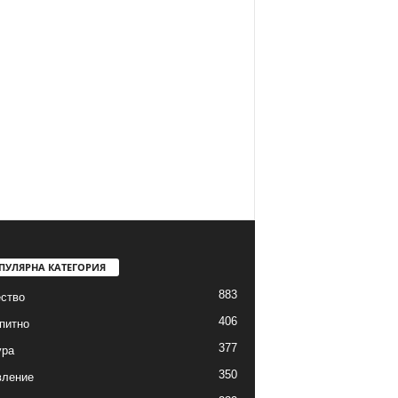
ПУЛЯРНА КАТЕГОРИЯ
883
ство
406
питно
377
ура
350
вление