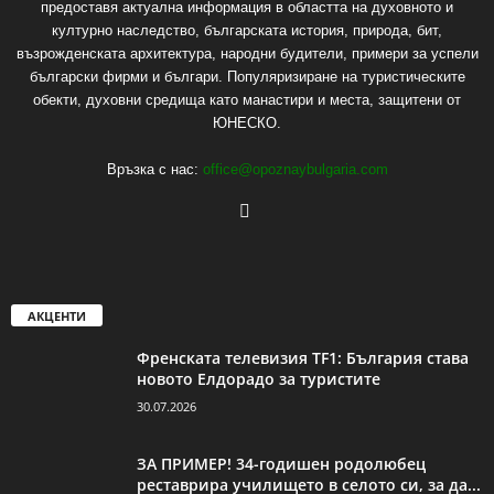
предоставя актуална информация в областта на духовното и
културно наследство, българската история, природа, бит,
възрожденската архитектура, народни будители, примери за успели
български фирми и българи. Популяризиране на туристическите
обекти, духовни средища като манастири и места, защитени от
ЮНЕСКО.
Връзка с нас:
office@opoznaybulgaria.com
АКЦЕНТИ
Френската телевизия TF1: България става
новото Елдорадо за туристите
30.07.2026
ЗА ПРИМЕР! 34-годишен родолюбец
реставрира училището в селото си, за да...