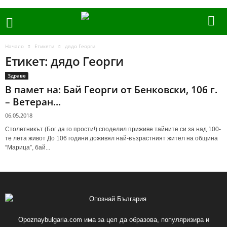
Начало
Етикети
дядо Георги
Етикет: дядо Георги
Здраве
В памет на: Бай Георги от Бенковски, 106 г.
– Ветеран...
06.05.2018
Столетникът (Бог да го прости!) споделил приживе тайните си за над 100-
те лета живот До 106 години доживял най-възрастният жител на община
“Марица”, бай...
Opoznaybulgaria.com има за цел да образова, популяризира и