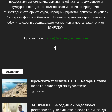
предоставя актуална информация в областта на духовното и
културно наследство, българската история, природа, бит,
възрожденската архитектура, народни будители, примери за успели
български фирми и българи. Популяризиране на туристическите
обекти, духовни средища като манастири и места, защитени от
ЮНЕСКО.
Връзка с нас:
office@opoznaybulgaria.com
АКЦЕНТИ
Френската телевизия TF1: България става
новото Елдорадо за туристите
30.07.2026
ЗА ПРИМЕР! 34-годишен родолюбец
реставрира училището в селото си, за да...