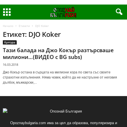
Начало
Етикети
DJO Koker
Етикет: DJO Koker
Култура
Тази балада на Джо Кокър разтърсваше
милиони…(ВИДЕО с BG subs)
16.03.2018
Джо Кокър остана в сърцата на милиони хора по света със своите
страхотни изпълнения. Няма човек, който да не настръхне от неговия
дълбок, мъжкарски,...
Opoznaybulgaria.com има за цел да образова, популяризира и