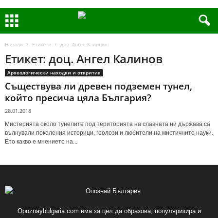
Начало
Етикети
доц. Ангел Калинов
Етикет: доц. Ангел Калинов
Археологически находки и открития
Съществува ли древен подземен тунел,
който пресича цяла България?
28.01.2018
Мистерията около тунелите под територията на славната ни държава са
вълнували поколения историци, геолози и любители на мистичните науки.
Ето какво е мнението на...
Opoznaybulgaria.com има за цел да образова, популяризира и