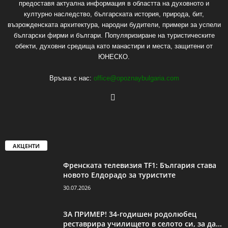
предоставя актуална информация в областта на духовното и
културно наследство, българската история, природа, бит,
възрожденската архитектура, народни будители, примери за успели
български фирми и българи. Популяризиране на туристическите
обекти, духовни средища като манастири и места, защитени от
ЮНЕСКО.
Връзка с нас:
office@opoznaybulgaria.com
АКЦЕНТИ
Френската телевизия TF1: България става
новото Елдорадо за туристите
30.07.2026
ЗА ПРИМЕР! 34-годишен родолюбец
реставрира училището в селото си, за да...