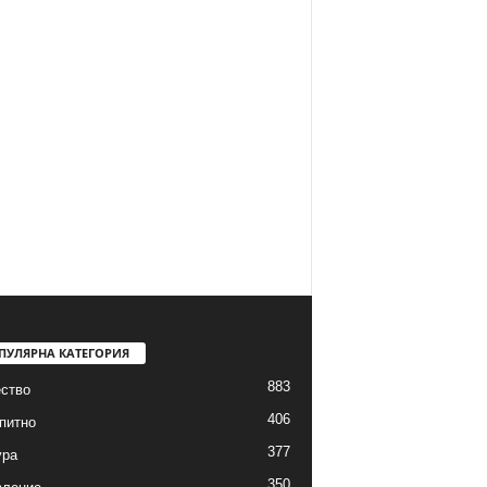
ПУЛЯРНА КАТЕГОРИЯ
883
ство
406
питно
377
ура
350