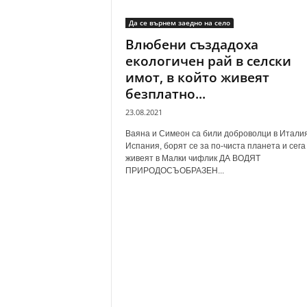
Да се върнем заедно на село
Влюбени създадоха
екологичен рай в селски
имот, в който живеят
безплатно...
23.08.2021
Ваяна и Симеон са били доброволци в Италия
Испания, борят се за по-чиста планета и сега
живеят в Малки чифлик ДА ВОДЯТ
ПРИРОДОСЪОБРАЗЕН...