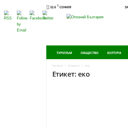
C
СОФИЯ
З
32.6
Опознай
България
ТУРИЗЪМ
ОБЩЕСТВО
КУЛТУРА
Начало
Етикети
еко
Етикет: еко