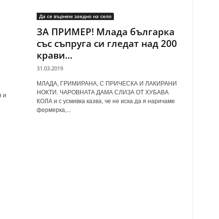
Да се върнем заедно на село
ЗА ПРИМЕР! Млада българка
със съпруга си гледат над 200
крави...
31.03.2019
МЛАДА, ГРИМИРАНА, С ПРИЧЕСКА И ЛАКИРАНИ
НОКТИ. ЧАРОВНАТА ДАМА СЛИЗА ОТ ХУБАВА
 и
КОЛА и с усмивка казва, че не иска да я наричаме
фермерка,...