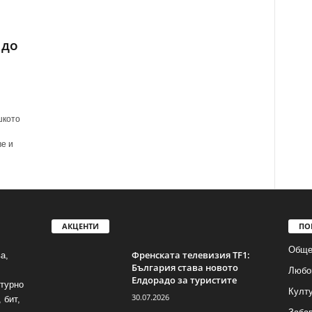
 до
шкото
ве и
АКЦЕНТИ
ПО
Обще
Френската телевизия TF1:
а,
България става новото
Любо
Елдорадо за туристите
лтурно
Култ
30.07.2026
 бит,