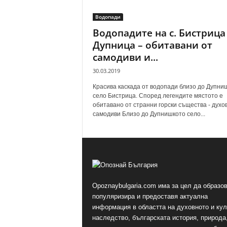
Водопади
Водопадите на с. Бистрица
Дупница – обитавани от
самодиви и...
30.03.2019
Красива каскада от водопади близо до Дупни
село Бистрица. Според легендите мястото е
обитавано от странни горски същества - духо
самодиви Близо до Дупнишкото село...
Opoznaybulgaria.com има за цел да образов
популяризира и предоставя актуална
информация в областта на духовното и ку
наследство, българската история, природа,