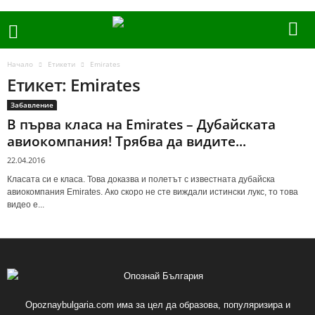
Начало
Етикети
Emirates
Етикет: Emirates
Забавление
В първа класа на Emirates – Дубайската
авиокомпания! Трябва да видите...
22.04.2016
Класата си е класа. Това доказва и полетът с известната дубайска
авиокомпания Emirates. Ако скоро не сте виждали истински лукс, то това
видео е...
Opoznaybulgaria.com има за цел да образова, популяризира и