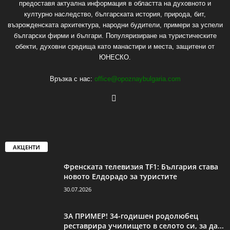
предоставя актуална информация в областта на духовното и
културно наследство, българската история, природа, бит,
възрожденската архитектура, народни будители, примери за успели
български фирми и българи. Популяризиране на туристическите
обекти, духовни средища като манастири и места, защитени от
ЮНЕСКО.
Връзка с нас:
office@opoznaybulgaria.com
АКЦЕНТИ
Френската телевизия TF1: България става
новото Елдорадо за туристите
30.07.2026
ЗА ПРИМЕР! 34-годишен родолюбец
реставрира училището в селото си, за да...