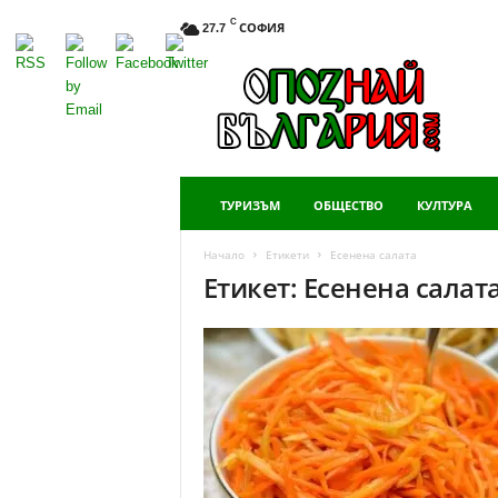
C
СОФИЯ
27.7
Опознай
България
ТУРИЗЪМ
ОБЩЕСТВО
КУЛТУРА
Начало
Етикети
Есенена салата
Етикет: Есенена салат