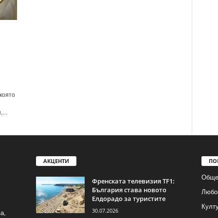
която
...
АКЦЕНТИ
ПО
Обще
Френската телевизия TF1:
България става новото
Любо
Елдорадо за туристите
Култ
30.07.2026
а,