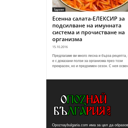
Здраве
Есенна салата-ЕЛЕКСИР за
подсилване на имунната
система и прочистване на
организма
15.10.2016
Предлагаме ви много лесна и бърза рецепта, 
е с доказани ползи за организма през този
прекрасен, но и предзимен сезон. С нея освен,
Opoznaybulgaria.com има за цел да образов