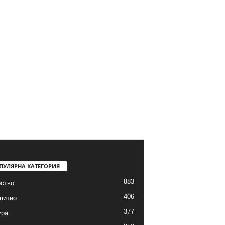
ПУЛЯРНА КАТЕГОРИЯ
883
ство
406
питно
377
ура