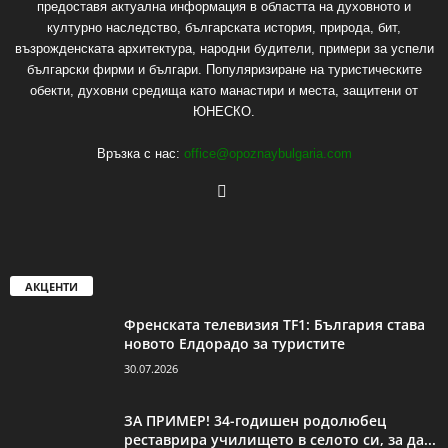
предоставя актуална информация в областта на духовното и
културно наследство, българската история, природа, бит,
възрожденската архитектура, народни будители, примери за успели
български фирми и българи. Популяризиране на туристическите
обекти, духовни средища като манастири и места, защитени от
ЮНЕСКО.
Връзка с нас:
office@opoznaybulgaria.com
АКЦЕНТИ
Френската телевизия TF1: България става
новото Елдорадо за туристите
30.07.2026
ЗА ПРИМЕР! 34-годишен родолюбец
реставрира училището в селото си, за да...