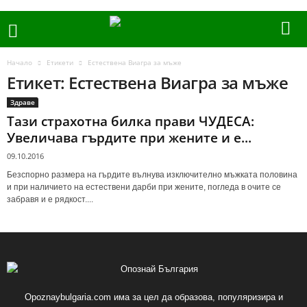
Начало
Етикети
Естествена Виагра за мъже
Етикет: Естествена Виагра за мъже
Здраве
Тази страхотна билка прави ЧУДЕСА:
Увеличава гърдите при жените и е...
09.10.2016
Безспорно размера на гърдите вълнува изключително мъжката половина
и при наличието на естествени дарби при жените, погледа в очите се
забравя и е рядкост....
Opoznaybulgaria.com има за цел да образова, популяризира и