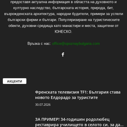
предоставя актуална информация в областта на духовното и
културно наследство, българската история, природа, бит,
възрожденската архитектура, народни будители, примери за успели
български фирми и българи. Популяризиране на туристическите
обекти, духовни средища като манастири и места, защитени от
ЮНЕСКО.
Връзка с нас:
office@opoznaybulgaria.com
АКЦЕНТИ
Френската телевизия TF1: България става
новото Елдорадо за туристите
30.07.2026
ЗА ПРИМЕР! 34-годишен родолюбец
реставрира училището в селото си, за да...