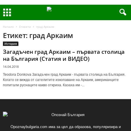
Начало
Етикети
град Аркаим
Етикет: град Аркаим
История
Загадъчен град Аркаим – първата столица
на България (Статия и ВИДЕО)
14.04.2018
Teodora Donkova Загадъчен град Аркаим - първата столица на България.
Когато се вижда от сателитите изкопаване на Аркаим, американците
попитали руснаците какво откриха. Казаха им -...
Opoznaybulgaria.com има за цел да образова, популяризира и