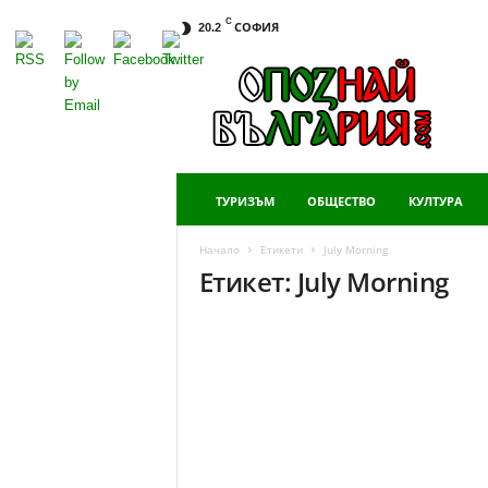
C
СОФИЯ
20.2
Опознай
България
ТУРИЗЪМ
ОБЩЕСТВО
КУЛТУРА
Начало
Етикети
July Morning
Етикет: July Morning