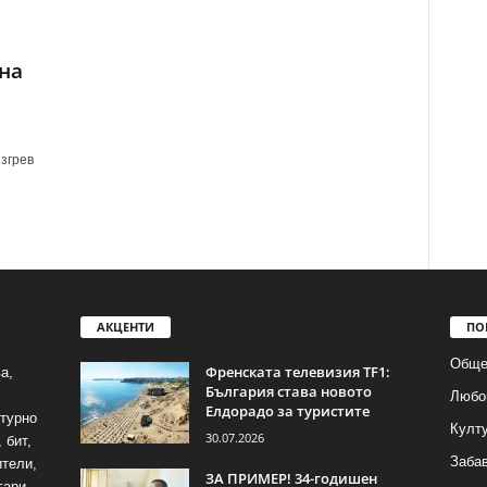
на
згрев
н
АКЦЕНТИ
ПО
Обще
Френската телевизия TF1:
а,
България става новото
Любо
Елдорадо за туристите
лтурно
Култ
30.07.2026
 бит,
Заба
ители,
ЗА ПРИМЕР! 34-годишен
гари.