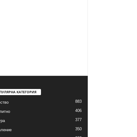
ПУЛЯРНА КАТЕГОРИЯ
883
ство
406
питно
377
ура
350
вление