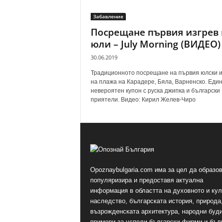
Забавление
Посрещане първия изгрев 
юли – July Morning (ВИДЕО)
30.06.2019
Традиционното посрещане на първия юлски и
на плажа на Карадере, Бяла, Варненско. Еди
невероятен купон с руска джипка и български
приятели. Видео: Кирил Желев-Чиро
Opoznaybulgaria.com има за цел да образов
популяризира и предоставя актуална
информация в областта на духовното и ку
наследство, българската история, природа,
възрожденската архитектура, народни буд
примери за успели български фирми и бъл