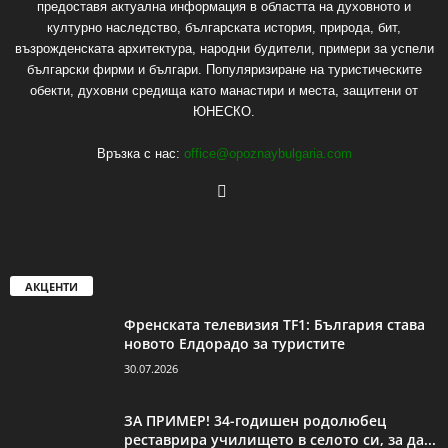
предоставя актуална информация в областта на духовното и
културно наследство, българската история, природа, бит,
възрожденската архитектура, народни будители, примери за успели
български фирми и българи. Популяризиране на туристическите
обекти, духовни средища като манастири и места, защитени от
ЮНЕСКО.
Връзка с нас:
office@opoznaybulgaria.com
АКЦЕНТИ
Френската телевизия TF1: България става
новото Елдорадо за туристите
30.07.2026
ЗА ПРИМЕР! 34-годишен родолюбец
реставрира училището в селото си, за да...