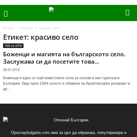
Начало
Етикети
красиво село
Етикет: красиво село
100-те НТО
Боженци и магията на българското село.
Заслужава си да посетите това...
08.07.2016
Боженци е едно от най-известните села за селски и еко туризъм в
България. Още през 1964 селото е обявено за Архитектурен резерват и
до...
Opoznaybulgaria.com има за цел да образова, популяризира и