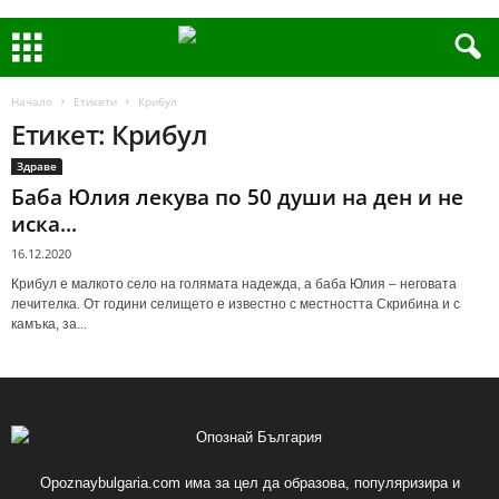
Начало
Етикети
Крибул
Етикет: Крибул
Здраве
Баба Юлия лекува по 50 души на ден и не
иска...
16.12.2020
Крибул е малкото село на голямата надежда, а баба Юлия – неговата
лечителка. От години селището е известно с местността Скрибина и с
камъка, за...
Opoznaybulgaria.com има за цел да образова, популяризира и