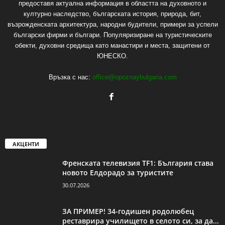
предоставя актуална информация в областта на духовното и
културно наследство, българската история, природа, бит,
възрожденската архитектура, народни будители, примери за успели
български фирми и българи. Популяризиране на туристическите
обекти, духовни средища като манастири и места, защитени от
ЮНЕСКО.
Връзка с нас:
office@opoznaybulgaria.com
АКЦЕНТИ
Френската телевизия TF1: България става
новото Елдорадо за туристите
30.07.2026
ЗА ПРИМЕР! 34-годишен родолюбец
реставрира училището в селото си, за да...