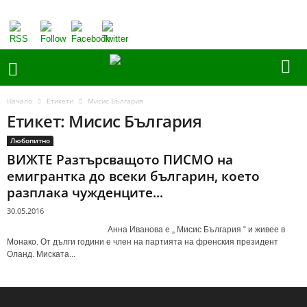
Начало
Етикети
Мисис България
Етикет: Мисис България
Любопитно
ВИЖТЕ Разтърсващото ПИСМО на
емигрантка до всеки българин, което
разплака чужденците...
30.05.2016
Анна Иванова е „ Мисис България “ и живее в
Монако. От дълги години е член на партията на френския президент
Оланд. Миската...