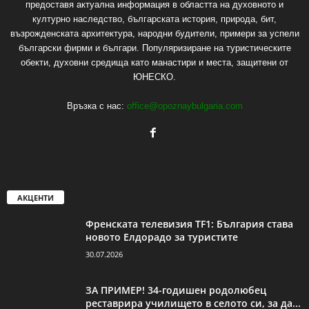
предоставя актуална информация в областта на духовното и
културно наследство, българската история, природа, бит,
възрожденската архитектура, народни будители, примери за успели
български фирми и българи. Популяризиране на туристическите
обекти, духовни средища като манастири и места, защитени от
ЮНЕСКО.
Връзка с нас:
office@opoznaybulgaria.com
АКЦЕНТИ
Френската телевизия TF1: България става
новото Елдорадо за туристите
30.07.2026
ЗА ПРИМЕР! 34-годишен родолюбец
реставрира училището в селото си, за да...