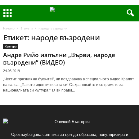
Начало
Етикети
народе възродени
Етикет: народе възродени
Култура
Андре Рийо изпълни „Върви, народе
възродени” (ВИДЕО)
24.05.2019
„Честит празник на буквите!”, ни поздравява в специалното видео Кралят
на валса. „Пазете идентичността си! Съхранявайте и се грижете за
националната си култура!” Тя ви прави...
Opoznaybulgaria.com има за цел да образова, популяризира и