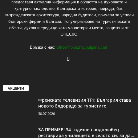
предоставя актуална информация в областта на духовното и
културно наследство, българската история, природа, бит,
възрожденската архитектура, народни будители, примери за успели
български фирми и българи. Популяризиране на туристическите
обекти, духовни средища като манастири и места, защитени от
ЮНЕСКО.
Връзка с нас:
office@opoznaybulgaria.com
АКЦЕНТИ
Френската телевизия TF1: България става
новото Елдорадо за туристите
30.07.2026
ЗА ПРИМЕР! 34-годишен родолюбец
реставрира училището в селото си, за да...