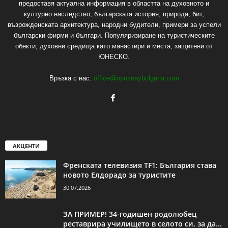
предоставя актуална информация в областта на духовното и
културно наследство, българската история, природа, бит,
възрожденската архитектура, народни будители, примери за успели
български фирми и българи. Популяризиране на туристическите
обекти, духовни средища като манастири и места, защитени от
ЮНЕСКО.
Връзка с нас:
office@opoznaybulgaria.com
АКЦЕНТИ
Френската телевизия TF1: България става
новото Елдорадо за туристите
30.07.2026
ЗА ПРИМЕР! 34-годишен родолюбец
реставрира училището в селото си, за да...