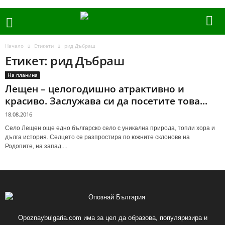
Начало
Етикети
рид Дъбраш
Етикет: рид Дъбраш
На планина
Лещен – целогодишно атрактивно и
красиво. Заслужава си да посетите това...
18.08.2016
Село Лещен още едно българско село с уникална природа, топли хора и
дълга история. Селцето се разпростира по южните склонове на
Родопите, на запад....
Opoznaybulgaria.com има за цел да образова, популяризира и