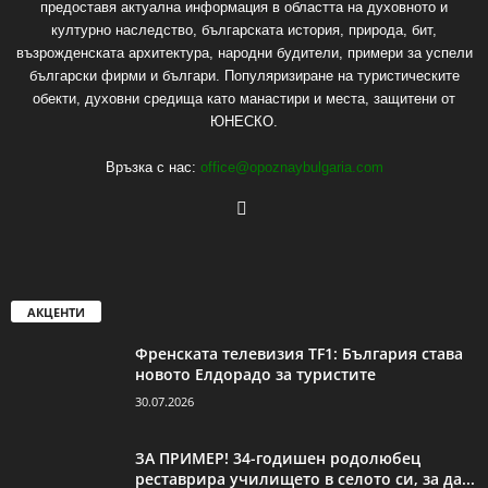
предоставя актуална информация в областта на духовното и
културно наследство, българската история, природа, бит,
възрожденската архитектура, народни будители, примери за успели
български фирми и българи. Популяризиране на туристическите
обекти, духовни средища като манастири и места, защитени от
ЮНЕСКО.
Връзка с нас:
office@opoznaybulgaria.com
АКЦЕНТИ
Френската телевизия TF1: България става
новото Елдорадо за туристите
30.07.2026
ЗА ПРИМЕР! 34-годишен родолюбец
реставрира училището в селото си, за да...