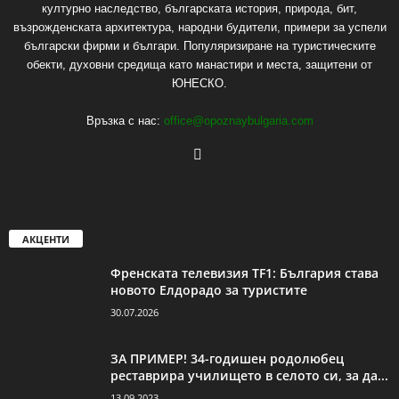
културно наследство, българската история, природа, бит,
възрожденската архитектура, народни будители, примери за успели
български фирми и българи. Популяризиране на туристическите
обекти, духовни средища като манастири и места, защитени от
ЮНЕСКО.
Връзка с нас:
office@opoznaybulgaria.com
АКЦЕНТИ
Френската телевизия TF1: България става
новото Елдорадо за туристите
30.07.2026
ЗА ПРИМЕР! 34-годишен родолюбец
реставрира училището в селото си, за да...
13.09.2023