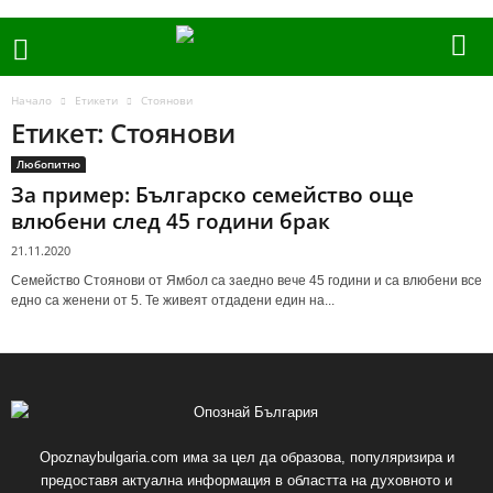
Начало
Етикети
Стоянови
Етикет: Стоянови
Любопитно
За пример: Българско семейство още
влюбени след 45 години брак
21.11.2020
Семейство Стоянови от Ямбол са заедно вече 45 години и са влюбени все
едно са женени от 5. Те живеят отдадени един на...
Opoznaybulgaria.com има за цел да образова, популяризира и
предоставя актуална информация в областта на духовното и