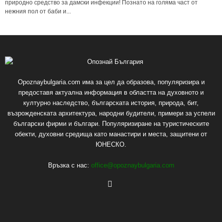
природно средство за дамски инфекции! Познато на голяма част от
нежния пол от баби и...
Opoznaybulgaria.com има за цел да образова, популяризира и
предоставя актуална информация в областта на духовното и
културно наследство, българската история, природа, бит,
възрожденската архитектура, народни будители, примери за успели
български фирми и българи. Популяризиране на туристическите
обекти, духовни средища като манастири и места, защитени от
ЮНЕСКО.
Връзка с нас:
office@opoznaybulgaria.com