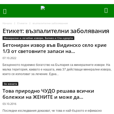
Начало
Етикети
възпалителни заболявания
Етикет: възпалителни заболявания
Минерални и лечебни извори, Балнео и Спа курорти
Бетониран извор във Видинско село крие
1/3 от световните запаси на...
07.10.2022
Безценното подземно богатство на България са минералните извори. На
малка територия, каквато е нашата, има 37 действащи минерални извора,
които се използват за лечение. Една...
За жената
Това природно ЧУДО решава всички
болежки на ЖЕНИТЕ и може да...
03.10.2016
Последни изследвания доказват, че това е най-бързото и ефикасно