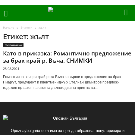
Начало
Етикети
жълт
Етикет: жълт
Любопитно
Като в приказка: Романтично предложение
за брак край р. Въча. СНИМКИ
25.08.2021
Романтична вечеря край река Въча завърши с предложение за брак.
Пиарът, продуцент и ивентмениджър Стелиан Димитров предложи
годежен пръстен на своята дългогодишна приятелка...
Opoznaybulgaria.com има за цел да образова, популяризира и