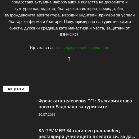
предоставя актуална информация в областта на духовното и
културно наследство, българската история, природа, бит,
възрожденската архитектура, народни будители, примери за успели
български фирми и българи. Популяризиране на туристическите
обекти, духовни средища като манастири и места, защитени от
ЮНЕСКО.
Връзка с нас:
office@opoznaybulgaria.com
АКЦЕНТИ
Френската телевизия TF1: България става
новото Елдорадо за туристите
30.07.2026
ЗА ПРИМЕР! 34-годишен родолюбец
реставрира училището в селото си, за да...