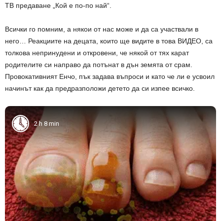
ТВ предаване „Кой е по-по най“.
Всички го помним, а някои от нас може и да са участвали в
него… Реакциите на децата, които ще видите в това ВИДЕО, са
толкова непринудени и откровени, че някой от тях карат
родителите си направо да потънат в дън земята от срам.
Провокативният Енчо, пък задава въпроси и като че ли е усвоил
начинът как да предразположи детето да си изпее всичко.
2 h 8 min