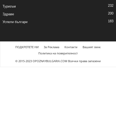
232
Туризъм
200
Здраве
183
Успели българи
ПОДКРЕПЕТЕ НИ
За Реклама
Контакти
Вашият линк
Политика на поверителност
© 2015-2023 OPOZNAYBULGARIA.COM Всички права запазени
asibom güncel giriş
casibom giriş
casibom
casibom güncel giriş
casibom giri