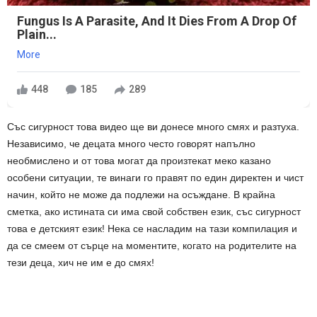
Fungus Is A Parasite, And It Dies From A Drop Of
Plain...
More
448
185
289
Със сигурност това видео ще ви донесе много смях и разтуха.
Независимо, че децата много често говорят напълно
необмислено и от това могат да произтекат меко казано
особени ситуации, те винаги го правят по един директен и чист
начин, който не може да подлежи на осъждане. В крайна
сметка, ако истината си има свой собствен език, със сигурност
това е детският език! Нека се насладим на тази компилация и
да се смеем от сърце на моментите, когато на родителите на
тези деца, хич не им е до смях!