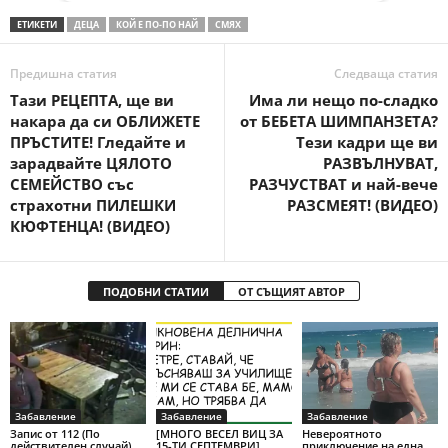
ЕТИКЕТИ
ДЕЦА
КОЙ Е ПО-ПО НАЙ
СМЯХ
Предишна статия
Следваща статия
Тази РЕЦЕПТА, ще ви
Има ли нещо по-сладко
накара да си ОБЛИЖЕТЕ
от БЕБЕТА ШИМПАНЗЕТА?
ПРЪСТИТЕ! Гледайте и
Тези кадри ще ви
зарадвайте ЦЯЛОТО
РАЗВЪЛНУВАТ,
СЕМЕЙСТВО със
РАЗЧУСТВАТ и най-вече
страхотни ПИЛЕШКИ
РАЗСМЕЯТ! (ВИДЕО)
КЮФТЕНЦА! (ВИДЕО)
ПОДОБНИ СТАТИИ
ОТ СЪЩИЯТ АВТОР
Забавление
Забавление
Забавление
Запис от 112 (По
[МНОГО ВЕСЕЛ ВИЦ ЗА
Невероятното
действителен случай)
15-ТИ СЕПТЕМВРИ]
приключение на една