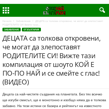
Начало
Забавление
ДЕЦАТА са толкова откровени, че могат да злепоставят
РОДИТЕЛИТЕ СИ! Вижте тази...
ЗАБАВЛЕНИЕ
ОТ БЪЛГАРИЯ
ДЕЦАТА са толкова откровени,
че могат да злепоставят
РОДИТЕЛИТЕ СИ! Вижте тази
компилация от шоуто КОЙ Е
ПО-ПО НАЙ и се смейте с глас!
(ВИДЕО)
Децата са най-чистите създания на планетата. Без тях всичко
ще изгуби смисъл, ще е монотонно и изобщо няма да е толкова
забавно. На тези истини се базира и рейтингът на известното