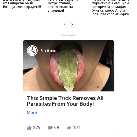
от Сапарева Баня:
Петре ставай,
туристка в Китен или
Вкъщи влезе крадец!!!
закъсняваш за
историята за мадам
училище!
Живка, мосю Ачо и
потната сервитьорка
- Реклама -
3 h 6 min
This Simple Trick Removes All
Parasites From Your Body!
More
229
69
101