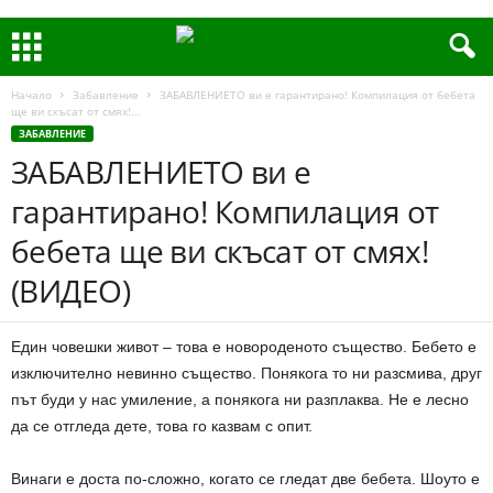
Начало
Забавление
ЗАБАВЛЕНИЕТО ви е гарантирано! Компилация от бебета
ще ви скъсат от смях!...
ЗАБАВЛЕНИЕ
ЗАБАВЛЕНИЕТО ви е
гарантирано! Компилация от
бебета ще ви скъсат от смях!
(ВИДЕО)
Един човешки живот – това е новороденото същество. Бебето е
изключително невинно същество. Понякога то ни разсмива, друг
път буди у нас умиление, а понякога ни разплаква. Не е лесно
да се отгледа дете, това го казвам с опит.
Винаги е доста по-сложно, когато се гледат две бебета. Шоуто е