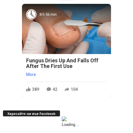
8 h 56 min
Fungus Dries Up And Falls Off
After The First Use
More
389
42
104
Харесайте ни във Facebook