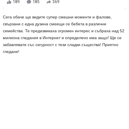
189
185
369
Сега обаче ще видите супер смешни моменти и фалове,
свързани с една дузина смеещи се бебета в различни
семейства. Те предизвикаха огромен интерес и събраха над 52
милиона гледания в Интернет и определено има защо! Ще се
забавлявате със сигурност с тези сладки същества! Приятно
гледане!