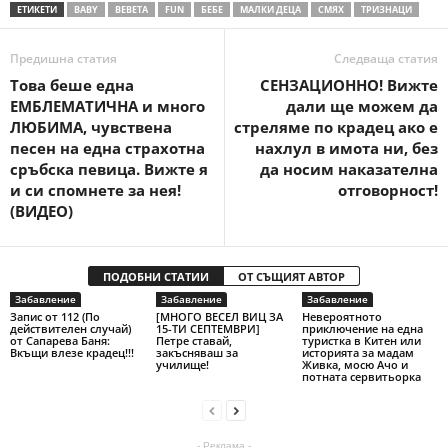
ЕТИКЕТИ
BABY
BEBETA
FUN
БЕБЕ
МАЛКИ ДЕЦА
СМЯХ
ТРИЗНАЦИ
Предишна статия
Следваща статия
Това беше една
СЕНЗАЦИОННО! Вижте
ЕМБЛЕМАТИЧНА и много
дали ще можем да
ЛЮБИМА, чувствена
стреляме по крадец ако е
песен на една страхотна
нахлул в имота ни, без
сръбска певица. Вижте я
да носим наказателна
и си спомнете за нея!
отговорност!
(ВИДЕО)
ПОДОБНИ СТАТИИ
ОТ СЪЩИЯТ АВТОР
Забавление
Забавление
Забавление
Запис от 112 (По
[МНОГО ВЕСЕЛ ВИЦ ЗА
Невероятното
действителен случай)
15-ТИ СЕПТЕМВРИ]
приключение на една
от Сапарева Баня:
Петре ставай,
туристка в Китен или
Вкъщи влезе крадец!!!
закъсняваш за
историята за мадам
училище!
Живка, мосю Ачо и
потната сервитьорка
- Реклама -