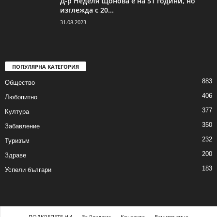
Д-р Неделя Щонова е на 51 години, но
изглежда с 20...
31.08.2023
ПОПУЛЯРНА КАТЕГОРИЯ
883
Общество
406
Любопитно
377
Култура
350
Забавление
232
Туризъм
200
Здраве
183
Успели българи
ПОДКРЕПЕТЕ НИ
За Реклама
Контакти
Вашият линк