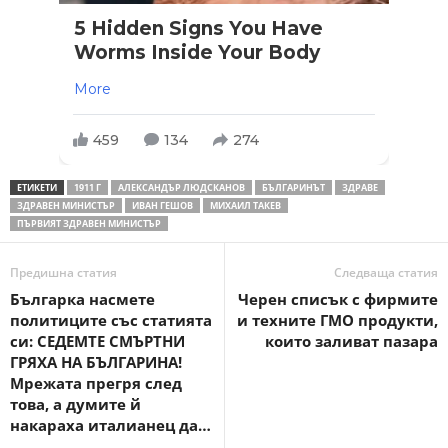
5 Hidden Signs You Have
Worms Inside Your Body
More
459
134
274
ЕТИКЕТИ
1911 Г
АЛЕКСАНДЪР ЛЮДСКАНОВ
БЪЛГАРИНЪТ
ЗДРАВЕ
ЗДРАВЕН МИНИСТЪР
ИВАН ГЕШОВ
МИХАИЛ ТАКЕВ
ПЪРВИЯТ ЗДРАВЕН МИНИСТЪР
Предишна статия
Следваща статия
Българка насмете
Черен списък с фирмите
политиците със статията
и техните ГМО продукти,
си: СЕДЕМТЕ СМЪРТНИ
които заливат пазара
ГРЯХА НА БЪЛГАРИНА!
Мрежата прегря след
това, а думите й
накараха италианец да…