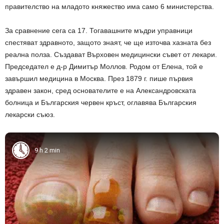
правителство на младото княжество има само 6 министерства.
За сравнение сега са 17. Тогавашните мъдри управници
спестяват здравното, защото знаят, че ще източва хазната без
реална полза. Създават Върховен медицински съвет от лекари.
Председател е д-р Димитър Моллов. Родом от Елена, той е
завършил медицина в Москва. През 1879 г. пише първия
здравен закон, сред основателите е на Александровската
болница и Българския червен кръст, оглавява Българския
лекарски съюз.
9 h 2 min