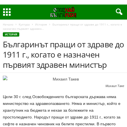
Начало
Култура
История
Българинът пращи от здраве до 1911 г., когато е
назначен първият здравен...
ИСТОРИЯ
Българинът пращи от здраве до
1911 г., когато е назначен
първият здравен министър
Михаил Таке
Цели 30 г. след Освобождението българската държава няма
министерство на здравеопазването. Няма и министър, който е
хрантутник на бюджета и нехае за болежките на
простолюдието. Народът пращи от здраве до 1911 г., когато за
сефте е назначен чиновник на белите престилки. В първото