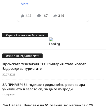
More
444
167
314
Харесайте ни във Facebook
ИЗБОР НА РЕДАКТОРИТЕ
Френската телевизия TF1: България става новото
Елдорадо за туристите
30.07.2026
ЗА ПРИМЕР! 34-годишен родолюбец реставрира
училището в селото си, за да го възроди
13.09.2023
Д-р Неделя Щонова е на 51 години, но изглежда с 20