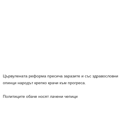
Цървулената реформа пресича заразите и със здравословни
опинци народът крепко крачи към прогреса.
Политиците обаче носят лачени чепици