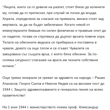
“Лицата, които са го довели на разпит, стоят близо до коленете
му, готови да го притиснат, при случай че почне да мърда.
Хората, определени за слагане на примката, винаги стоят зад
жертвата, за да не бъдат забелязани. Когато някой от
екзекутираните биваше по-силен физически и правеше опит да
се надигне, тогава се струпваха да дърпат връвта повече хора.
Телата на обесените веднага се прибираха и поставяха в
чували, докато са още топли и се сгъват. Чувалите се
завързваха със същата връв, с която бяха обесени. За по-
голяма сигурност слагахме на врата им техните собствени
колани.”
Още трима генерали се грижат за здравето на народа – Рашко
Атанасов, Георги Сапов и Никола Недев са на високия пост до
1944 г. Защото здравеопазването е генерална линия на всяко
правителство!
На 1 юни 1944 г. министерството поема проф. Александър