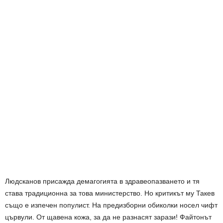
Людсканов присажда демагогията в здравеопазването и тя
става традиционна за това министерство. Но критикът му Такев
също е изпечен популист. На предизборни обиколки носел чифт
цървули. От щавена кожа, за да не разнасят зарази! Файтонът