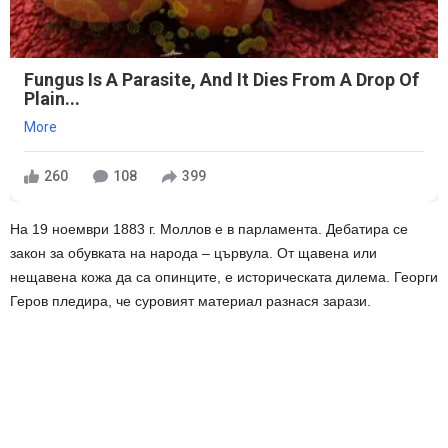
Fungus Is A Parasite, And It Dies From A Drop Of
Plain...
More
260
108
399
На 19 ноември 1883 г. Моллов е в парламента. Дебатира се
закон за обувката на народа – цървула. От щавена или
нещавена кожа да са опинците, е историческата дилема. Георги
Геров пледира, че суровият материал разнася зарази.