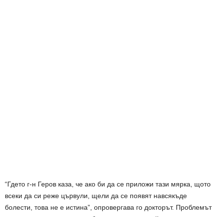
“Гдето г-н Геров каза, че ако би да се приложи тази мярка, щото
всеки да си реже цървули, щели да се появят навсякъде
болести, това не е истина”, опровергава го докторът. Проблемът