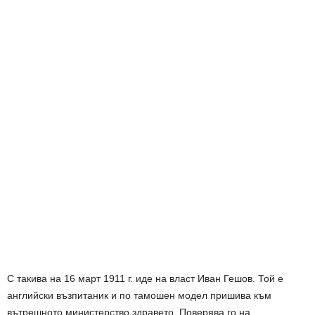
С такива на 16 март 1911 г. иде на власт Иван Гешов. Той е
английски възпитаник и по тамошен модел пришива към
вътрешното министерство здравето. Поверява го на