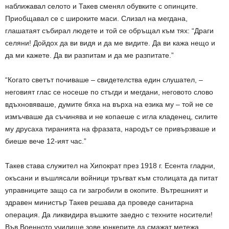
наближавал селото и Такев сменял обувките с опинците.
Приобщавал се с широките маси. Слизал на мегдана,
глашатаят събирал людете и той се обръщал към тях: “Драги
селяни! Дойдох да ви видя и да ме видите. Да ви кажа нещо и
да ми кажете. Да ви разпитам и да ме разпитате.”
“Когато светът почиваше – свидетелства един слушател, –
неговият глас се носеше по стъгди и мегдани, неговото слово
вдъхновяваше, думите бяха на върха на езика му – той не се
измъчваше да съчинява и не копаеше с игла кладенец, силите
му друсаха тиранията на фразата, народът се привързваше и
биеше вече 12-ият час.”
Такев става служител на Хипократ през 1918 г. Есента гладни,
окъсани и въшлясали войници тръгват към столицата да питат
управниците защо са ги загробили в окопите. Вътрешният и
здравен министър Такев решава да проведе санитарна
операция. Да ликвидира въшките заедно с техните носители!
Във Военното училище зове юнкерите да смажат метежа.