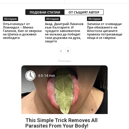
ПОДОБНИ СТАТИИ
ОТ СЪЩИЯТ АВТОР
История
История
История
Опълченецът от
Акад. Дмитрий Лихачов
Записки от очевидци:
Ловнидол – Минко
към българите: И
При обесването на
Гализов, бил се зверски
чуждите завоеватели
Апостола циганите
на Шипка и доживял
не можаха да победят
правеха потресаващи
свободата
тази държава на духа,
неща и се гавреха
защото
- Реклама -
6 h 14 min
This Simple Trick Removes All
Parasites From Your Body!