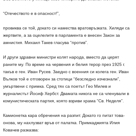
“Отечеството е в опасност!”,
провиква се той, докато си намества вратовръзката. Хиляди са
жертвите, а за оцелелите в парламента е внесен Закон за
амнистия. Михаил Такев гласува “против”.
И други здравни министри колят народа, вместо да церят
раните му. По време на червения и белия терор през 1925 г.
такъв е ген. Иван Русев. Заедно с военния си колега ген. Иван
Вълков той е отговорен за стотици “безследно изчезнали”,
умъртвени с примка. Сред тях са поетът Гео Милев и
журналистът Йосиф Хербст. Двамата никога не са членували в
комунистическата партия, която взриви храма “Св. Неделя”.
Камионетка кара обречения на разпит. Докато го питат това-
онова, му нахлузват връв от палатка. Примкаджията Илия
Ковачев разказва: