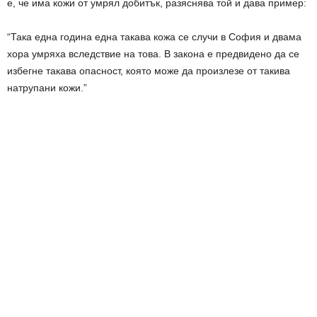
е, че има кожи от умрял добитък, разяснява той и дава пример:
“Така една година една такава кожа се случи в София и двама
хора умряха вследствие на това. В закона е предвидено да се
избегне такава опасност, която може да произлезе от такива
натрупани кожи.”