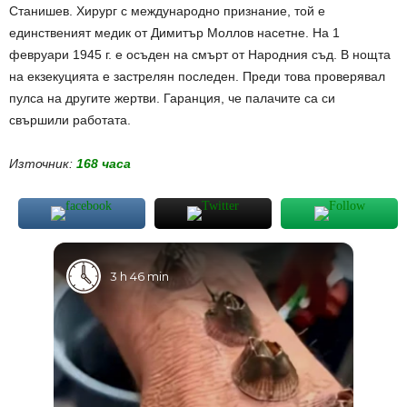
Станишев. Хирург с международно признание, той е
единственият медик от Димитър Моллов насетне. На 1
февруари 1945 г. е осъден на смърт от Народния съд. В нощта
на екзекуцията е застрелян последен. Преди това проверявал
пулса на другите жертви. Гаранция, че палачите са си
свършили работата.
Източник:
168 часа
3 h 46 min