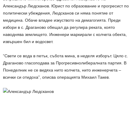
Александър Людсканов. Юрист по образование и прогресист по
политически убеждения, Людсканов си няма понятие от
медицина. Обаче владее изкуството на демагогията. Преди
избори в с. Драганово обещал да регулира реката, която
наводнява землището. Инженери маркирали с колчета обекта,
извършен бил и водосвет.
“Свети се вода в петък, събота мина, в неделя изборът. Цяло с.
Драганово гласоподава за Прогресивнолибералната партия. В
Понеделник не се видяха нито колчета, нито инженерчета –
всички си отидоха”, описва операцията Михаил Такев.