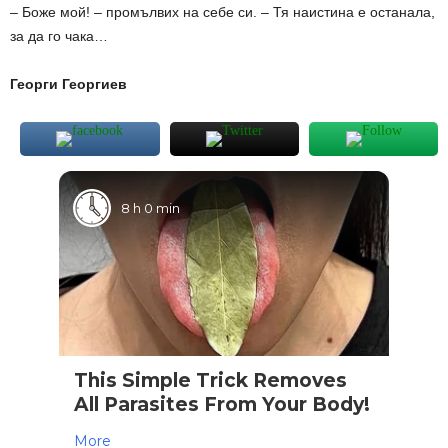
– Боже мой! – промълвих на себе си. – Тя наистина е останала,
за да го чака…
Георги Георгиев
8 h 0 min
This Simple Trick Removes
All Parasites From Your Body!
More