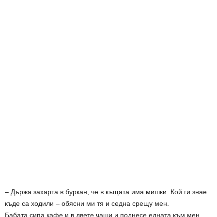
– Държа захарта в буркан, че в къщата има мишки. Кой ги знае
къде са ходили – обясни ми тя и седна срещу мен.
Бабата сипа кафе и в двете чаши и поднесе едната към мен.