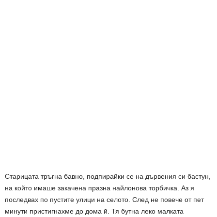
Старицата тръгна бавно, подпирайки се на дървения си бастун,
на който имаше закачена празна найлонова торбичка. Аз я
последвах по пустите улици на селото. След не повече от пет
минути пристигнахме до дома й. Тя бутна леко малката