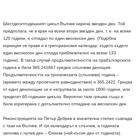
Шестдесетгодишният цикъл Вълчев нарича звезден ден. Той
предполага, че в края на всеки втори звезден ден, т. е. на всеки
120 години, е отпадал по един високосен ден. (Подобна
корекция се прави и в григорианския календар, където където
един високосен ден отпада приблизително на всеки 133
години). В такъв случай продължителността на прабългарската
година е била 365,241667 средни слънчеви денощия.
Продължителността на тропическата (слънчева) година –
(времето между пролетните равноденствия) е 365,2422. Грешка
от едно денонощие се е натрупвала за около 1800 години, или
тридесет 60-годишни цикъла. Вероятно тази грешка също е
била коригирана с допълнително отпадане на високосен ден.
Реконструкцията на Петър Добрев в значителна степен съвпада
с тази на Вълчев. И тук календарът е слънчев, а годината
започва с нулев ден – Енинак (най-късия ден от годината).