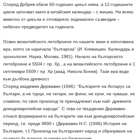
Според Добрев обаче 60-годишен цикъл няма, а 12-годишните
цикли започват както в китайския календар – с мишка. На всяко
животно от цикъла е отговаряло зодиакално съзвездие –
небесен предводител на годината.
Освен византийското летоброене по нашите земи е използвана
ера, която се наричала “българска” (И. Климишин. Календарь и
хронология. Наука, Москва, 1981). Начало на българското
летоброене е 5504 г. пр. Хр., а на византийското летоброене е 1
септември 5509 г пр. Хр (акад. Никола Бонев). Тази ера води
към дълбока древност.
Според академик Державин (1946): “Българите на Аспарух са
българи, а не турци, не татари, не фини, не хуни, не чуваши, не
славяни; по своя произход те принадлежат към най- древните
доиндоевропейски народи”. С това си твърдение Державин
отнася формирането на българите чак към доиндоевропейския
период, т.е. преди 9800 г. (Державин Н.С. (1946) История на
България, т.1 Произход на българският народ и образуване на
първата българска държава на балканския