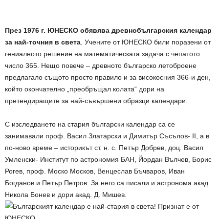
През 1976 г. ЮНЕСКО обявява древнобългарския календар
за най-точния в света
. Учените от ЮНЕСКО били поразени от
гениалното решение на математическата задача с чепатото
число 365. Нещо повече – древното българско летоброене
предлагало същото просто правило и за високосния 366-и ден,
който окончателно „преобръщал колата“ дори на
претендиращите за най-съвършени образци календари.
С изследването на стария български календар са се
занимавали проф. Васил Златарски и Димитър Съсълов- II, а в
по-ново време – историкът ст. н. с. Петър Добрев, доц. Васил
Умленски- Институт по астрономия БАН, Йордан Вълчев, Борис
Рогев, проф. Моско Москов, Венцеслав Бъчваров, Иван
Богданов и Петър Петров. За него са писали и астронома акад.
Никола Бонев и дори акад. Д. Мишев.