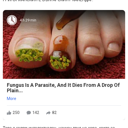
4 h 29 min
Fungus Is A Parasite, And It Dies From A Drop Of
Plain...
More
250
142
82
Това е голям интелектуален, научен труд на хора, които са