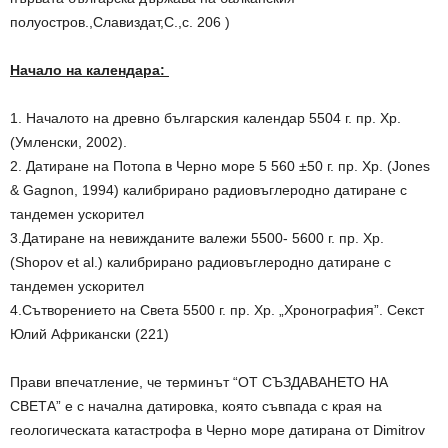
полуостров.,Славиздат,С.,с. 206 )
Начало на календара:
1. Началото на древно българския календар 5504 г. пр. Хр.
(Умленски, 2002).
2. Датиране на Потопа в Черно море 5 560 ±50 г. пр. Хр. (Jones
& Gagnon, 1994) калибрирано радиовъглеродно датиране с
тандемен ускорител
3.Датиране на невижданите валежи 5500- 5600 г. пр. Хр.
(Shopov et al.) калибрирано радиовъглеродно датиране с
тандемен ускорител
4.Сътворението на Света 5500 г. пр. Хр. „Хронография”. Секст
Юлий Африкански (221)
Прави впечатление, че терминът “ОТ СЪЗДАВАНЕТО НА
СВЕТА” е с начална датировка, която съвпада с края на
геологическата катастрофа в Черно море датирана от Dimitrov