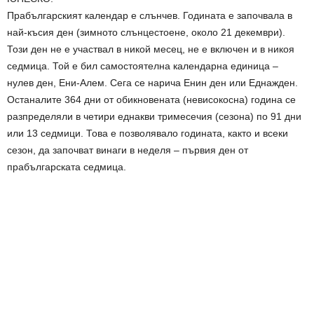
Прабългарският календар е слънчев. Годината е започвала в
най-късия ден (зимното слънцестоене, около 21 декември).
Този ден не е участвал в никой месец, не е включен и в никоя
седмица. Той е бил самостоятелна календарна единица –
нулев ден, Ени-Алем. Сега се нарича Енин ден или Eднажден.
Останалите 364 дни от обикновената (невисокосна) година се
разпределяли в четири еднакви тримесечия (сезона) по 91 дни
или 13 седмици. Това е позволявало годината, както и всеки
сезон, да започват винаги в неделя – първия ден от
прабългарската седмица.