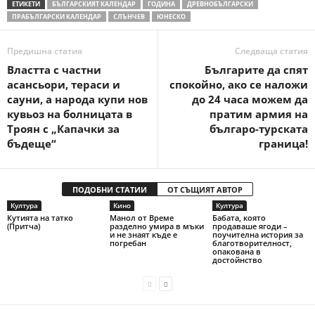
ЕТИКЕТИ
БЪЛГАРСКИЯТ КАЛЕНДАР
ГОДИНА
ДРЕВНОБЪЛГАРСКИ
ПРАБЪЛГАРСКИ КАЛЕНДАР
СЛЪНЧЕВ
ЮНЕСКО
Предишна статия
Следваща статия
Властта с частни
Българите да спят
асансьори, тераси и
спокойно, ако се наложи
сауни, а народа купи нов
до 24 часа можем да
кувьоз на болницата в
пратим армия на
Троян с „Капачки за
българо-турската
бъдеще“
граница!
ПОДОБНИ СТАТИИ
ОТ СЪЩИЯТ АВТОР
Култура
Кино
Култура
Кутията на татко
Манол от Време
Бабата, която
(Притча)
разделно умира в мъки
продаваше ягоди –
и не знаят къде е
поучителна история за
погребан
благотворителност,
опакована в
достойнство