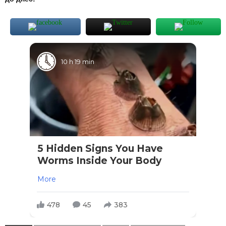
10 h 19 min
5 Hidden Signs You Have
Worms Inside Your Body
More
478
45
383