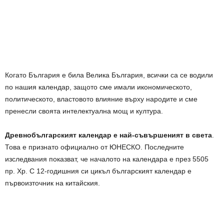
Когато България е била Велика България, всички са се водили
по нашия календар, защото сме имали икономическото,
политическото, властовото влияние върху народите и сме
пренесли своята интелектуална мощ и култура.
Древнобългарският календар е най-съвършеният в света
.
Това е признато официално от ЮНЕСКО. Последните
изследвания показват, че началото на календара е през 5505
пр. Хр. С 12-годишния си цикъл българският календар е
първоизточник на китайския.