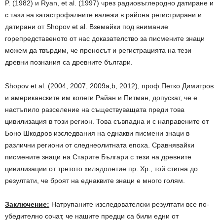
P. (1982) и Ryan, et al. (1997) чрез радиовъглеродно датиране и
с тази на катастрофалните валежи в района регистрирани и
датирани от Shopov et al. Вземайки под внимание
горепредставеното от нас доказателство за писмените знаци
можем да твърдим, че преносът и регистрацията на тези
древни познания са древните българи.
Shopov et al. (2004, 2007, 2009a,b, 2012), проф.Петко Димитров
и американските им колеги Райан и Питман, допускат, че е
настъпило разселение на съществуващата преди това
цивилизация в този регион. Това съвпадна и с направените от
Боно Шкодров изследвания на еднакви писмени знаци в
различни региони от следнеолитната епоха. Сравнявайки
писмените знаци на Старите Българи с тези на древните
цивилизации от третото хилядолетие пр. Хр., той стигна до
резултати, че броят на еднаквите знаци е много голям.
Заключение:
Натрупаните изследователски резултати все по-
убедително сочат, че нашите предци са били едни от