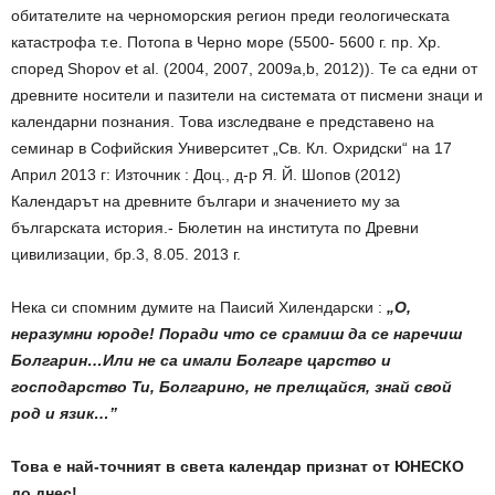
обитателите на черноморския регион преди геологическата
катастрофа т.е. Потопа в Черно море (5500- 5600 г. пр. Хр.
според Shopov et al. (2004, 2007, 2009a,b, 2012)). Те са едни от
древните носители и пазители на системата от писмени знаци и
календарни познания. Това изследване е представено на
семинар в Софийския Университет „Св. Кл. Охридски“ на 17
Април 2013 г: Източник : Доц., д-р Я. Й. Шопов (2012)
Календарът на древните българи и значението му за
българската история.- Бюлетин на института по Древни
цивилизации, бр.3, 8.05. 2013 г.
Нека си спомним думите на Паисий Хилендарски :
„О,
неразумни юроде! Поради что се срамиш да се наречиш
Болгарин…Или не са имали Болгаре царство и
господарство Ти, Болгарино, не прелщайся, знай свой
род и язик…”
Това е най-точният в света календар признат от ЮНЕСКО
до днес!