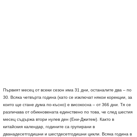
Първият месец от всеки сезон има 31 дни, останалите два – по
30. Всяка четвърта година (като се изключат някои корекции, за
които ще стане дума по-късно) е високосна – от 366 дни. Тя се
различава от обикновената единствено по това, че след шестия
месец съдържа втори нулев ден (Ени-Джитем). Както в
китайския календар, годините са групирани в
дванадесетгодишни и шестдесетгодишни цикли. Всяка година в