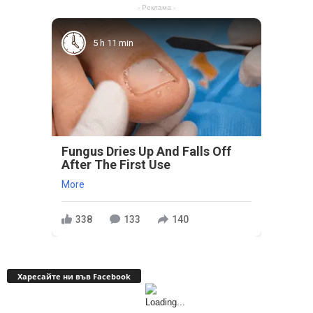
- Реклама -
5 h 11 min
Fungus Dries Up And Falls Off
After The First Use
More
338
133
140
Харесайте ни във Facebook