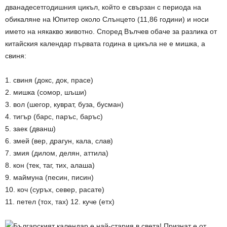
дванадесетгодишния цикъл, който е свързан с периода на
обикаляне на Юпитер около Слънцето (11,86 години) и носи
името на някакво животно. Според Вълчев обаче за разлика от
китайския календар първата година в цикъла не е мишка, а
свиня:
1. свиня (докс, док, прасе)
2. мишка (сомор, шъши)
3. вол (шегор, куврат, буза, бусман)
4. тигър (барс, паръс, баръс)
5. заек (дванш)
6. змей (вер, драгун, кала, слав)
7. змия (дилом, делян, аттила)
8. кон (тек, таг, тих, алаша)
9. маймуна (песин, писин)
10. коч (суръх, север, расате)
11. петел (тох, тах) 12. куче (етх)