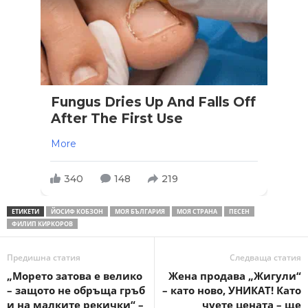
Fungus Dries Up And Falls Off
After The First Use
More
340
148
219
ЕТИКЕТИ
ЙОСИФ КОБЗОН
МОЯ БЪЛГАРИЯ
МОЯ СТРАНА
ПЕСЕН
ФИЛИП КИРКОРОВ
Предишна статия
Следваща статия
„Морето затова е велико
Жена продава „Жигули“
– защото не обръща гръб
– като ново, УНИКАТ! Като
и на малките рекички“ –
чуете цената – ще