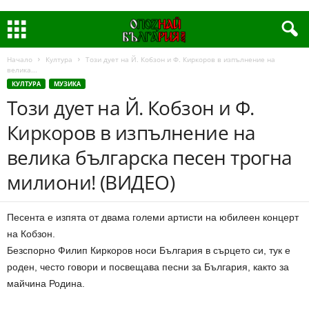
Начало
Култура
Този дует на Й. Кобзон и Ф. Киркоров в изпълнение на
велика...
КУЛТУРА
МУЗИКА
Този дует на Й. Кобзон и Ф.
Киркоров в изпълнение на
велика българска песен трогна
милиони! (ВИДЕО)
Песента е изпята от двама големи артисти на юбилеен концерт
на Кобзон.
Безспорно Филип Киркоров носи България в сърцето си, тук е
роден, често говори и посвещава песни за България, както за
майчина Родина.