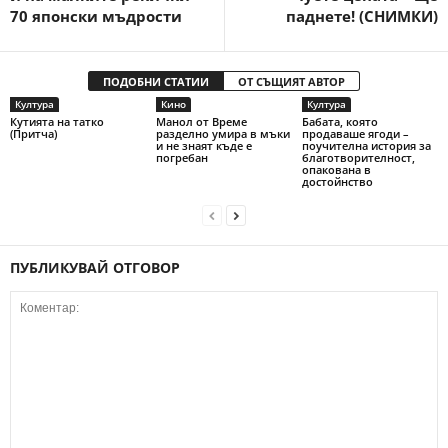
70 японски мъдрости
паднете! (СНИМКИ)
ПОДОБНИ СТАТИИ
ОТ СЪЩИЯТ АВТОР
Култура
Кино
Култура
Кутията на татко
Манол от Време
Бабата, която
(Притча)
разделно умира в мъки
продаваше ягоди –
и не знаят къде е
поучителна история за
погребан
благотворителност,
опакована в
достойнство
ПУБЛИКУВАЙ ОТГОВОР