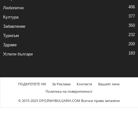
406
Любопитно
377
Култура
350
Забавление
232
Туризъм
200
Здраве
183
Успели българи
ПОДКРЕПЕТЕ НИ
За Реклама
Контакти
Вашият линк
Политика на поверителност
© 2015-2023 OPOZNAYBULGARIA.COM Всички права запазени
uraya tıkla
link
website
click here
hoşgeldin bonusu
free spin |
deneme bonu