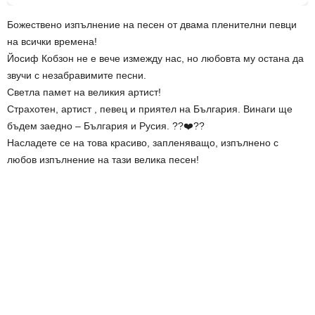
Божествено изпълнение на песен от двама пленителни певци
на всички времена!
Йосиф Кобзон не е вече измежду нас, но любовта му остана да
звучи с незабравимите песни.
Светла памет на великия артист!
Страхотен, артист , певец и приятел на България. Винаги ще
бъдем заедно – България и Русия. ??❤️??
Насладете се на това красиво, запленяващо, изпълнено с
любов изпълнение на тази велика песен!