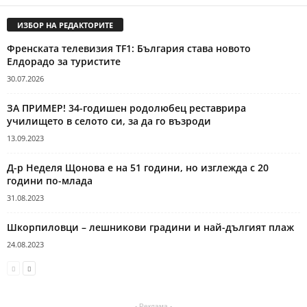
ИЗБОР НА РЕДАКТОРИТЕ
Френската телевизия TF1: България става новото
Елдорадо за туристите
30.07.2026
ЗА ПРИМЕР! 34-годишен родолюбец реставрира
училището в селото си, за да го възроди
13.09.2023
Д-р Неделя Щонова е на 51 години, но изглежда с 20
години по-млада
31.08.2023
Шкорпиловци – лешникови градини и най-дългият плаж
24.08.2023
- Реклама -