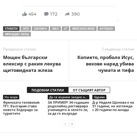
454
172
390
ЕТИКЕТИ
1973
220 КМ/Ч
280 Е
47
MЕRСЕDЕS-BЕNZ
АУТОБАН
МЕРЦЕДЕС-БЕНЦ
Предишна статия
Следваща статия
Мощен български
Копието, проболо Исус,
елексир с ракия лекува
векове наред убива
щитовидната жлеза
чумата и тифа
ПОДОБНИ СТАТИИ
ОТ СЪЩИЯТ АВТОР
На море
Да се върнем заедно на село
Здраве
Френската телевизия
ЗА ПРИМЕР! 34-годишен
Д-р Неделя Щонова е на
TF1: България става
родолюбец реставрира
51 години, но изглежда
новото Елдорадо за
училището в селото си,
с 20 години по-млада
туристите
за да го възроди