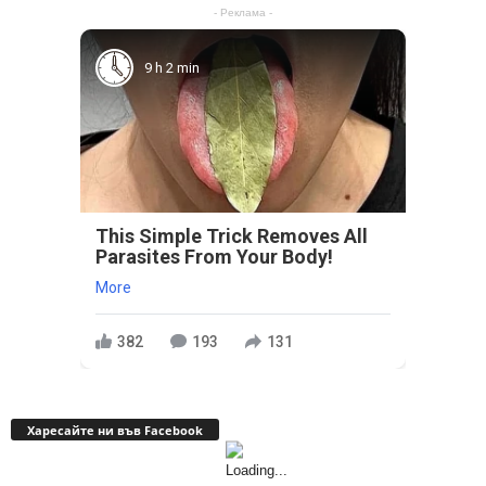
- Реклама -
9 h 2 min
This Simple Trick Removes All
Parasites From Your Body!
More
382
193
131
Харесайте ни във Facebook