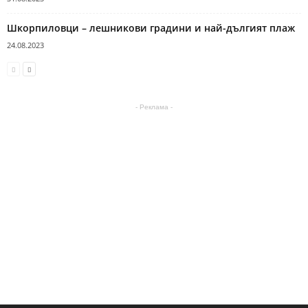
Шкорпиловци – лешникови градини и най-дългият плаж
24.08.2023
- Реклама -