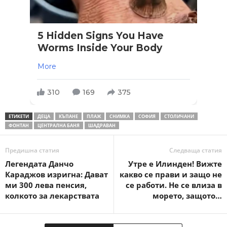
5 Hidden Signs You Have
Worms Inside Your Body
More
310
169
375
ЕТИКЕТИ
ДЕЦА
КЪПАНЕ
ПЛАЖ
СНИМКА
СОФИЯ
СТОЛИЧАНИ
ФОНТАН
ЦЕНТРАЛНА БАНЯ
ШАДРАВАН
Предишна статия
Следваща статия
Легендата Данчо
Утре е Илинден! Вижте
Караджов изригна: Дават
какво се прави и защо не
ми 300 лева пенсия,
се работи. Не се влиза в
колкото за лекарствата
морето, защото…