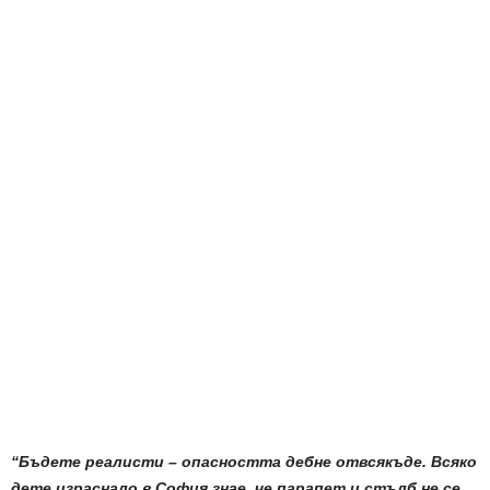
“Бъдете реалисти – опасността дебне отвсякъде. Всяко
дете израснало в София знае, че парапет и стълб не се