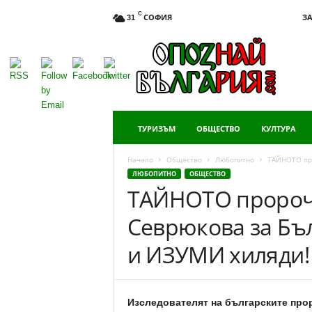
C
СОФИЯ
ЗА
31
Опознай
България
ТУРИЗЪМ
ОБЩЕСТВО
КУЛТУРА
Начало
Общество
Любопитно
ТАЙНОТО про
ЛЮБОПИТНО
ОБЩЕСТВО
ТАЙНОТО пророче
Севрюкова за Бъл
и ИЗУМИ хиляди!
Изследователят на българските про