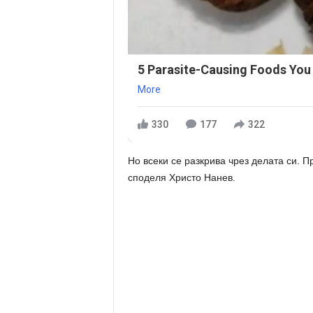
5 Parasite-Causing Foods You
More
330
177
322
Но всеки се разкрива чрез делата си. П
споделя Христо Нанев.