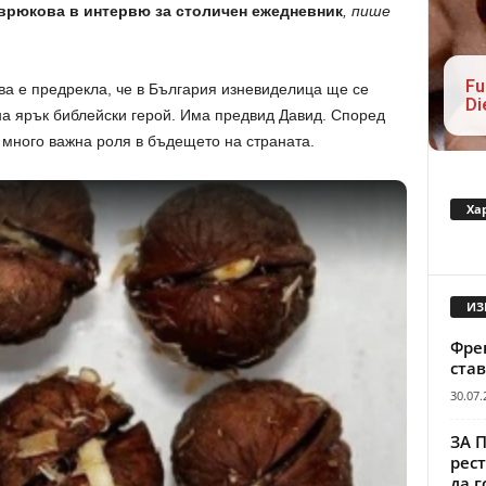
врюкова в интервю за столичен ежедневник
, пише
Fu
ва е предрекла, че в България изневиделица ще се
Di
 на ярък библейски герой. Има предвид Давид. Според
 много важна роля в бъдещето на страната.
Ха
ИЗ
Френ
став
30.07.
ЗА 
рест
да г