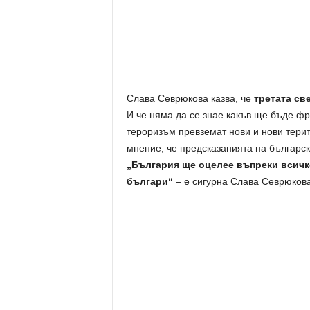
Слава Севрюкова казва, че
третата св
И че няма да се знае какъв ще бъде фр
тероризъм превземат нови и нови терит
мнение, че предсказанията на българск
„България ще оцелее въпреки всичко.
българи“
– е сигурна Слава Севрюкова