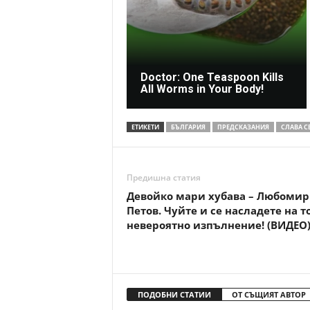
Doctor: One Teaspoon Kills
All Worms in Your Body!
ЕТИКЕТИ
БЪЛГАРИЯ
ПРЕДСКАЗАНИЯ
СЛАВА С
Предишна статия
Девойко мари хубава – Любомир
Петов. Чуйте и се насладете на т
невероятно изпълнение! (ВИДЕО
ПОДОБНИ СТАТИИ
ОТ СЪЩИЯТ АВТОР