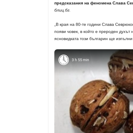
предсказания на феномена Слава Се
блиц.бг.
„В края на 80-те години Слава Севрюко
появи човек, в който е прероден духът
ясновидката този българин ще изпълни
3 h 55 min