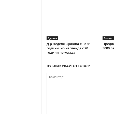
Здраве
Д-р Неделя Щонова е на 51
Предла
години, но изглежда с 20
3000 л
години по-млада
ПУБЛИКУВАЙ ОТГОВОР