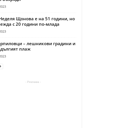
2023
Неделя Щонова е на 51 години, но
ежда с 20 години по-млада
2023
рпиловци – лешникови градини и
-дългият плаж
2023
- Реклама -