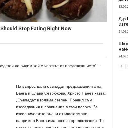
13.09.
Д-р 
изгл
 Should Stop Eating Right Now
31.08.
Шко
най
24.08.
редстои да видим кой е човекът от предсказанието“ –
На въпрос дали съвпадат предсказанията на
Ванга и Слава Севрюкова, Христо Нанев казва:
„Съвпадат в голяма степен. Правил съм
изследвания и сравнения в тази посока. За
изселническите вълни от мюсюлмани
например Ванга има повече предсказания. Тя
казва, че поклонници на исляма ще превземат