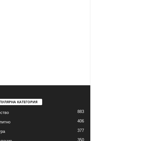
ПУЛЯРНА КАТЕГОРИЯ
883
ство
406
питно
377
ура
350
вление