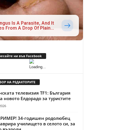
ngus Is A Parasite, And It
es From A Drop Of Plain...
ресайте ни във Facebook
БОР НА РЕДАКТОРИТЕ
ската телевизия TF1: България
а новото Елдорадо за туристите
2026
ПРИМЕР! 34-годишен родолюбец
аврира училището в селото си, за
о възроди