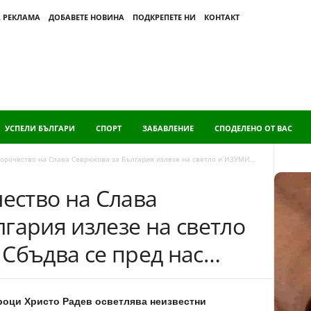
 РЕКЛАМА
ДОБАВЕТЕ НОВИНА
ПОДКРЕПЕТЕ НИ
КОНТАКТ
УСПЕЛИ БЪЛГАРИ
СПОРТ
ЗАБАВЛЕНИЕ
СПОДЕЛЕНО ОТ ВАС
рочество на Слава Севрюкова за България излезе на светло и ИЗУМИ...
ство на Слава
гария излезе на светло
 Сбъдва се пред нас…
роци Христо Радев осветлява неизвестни