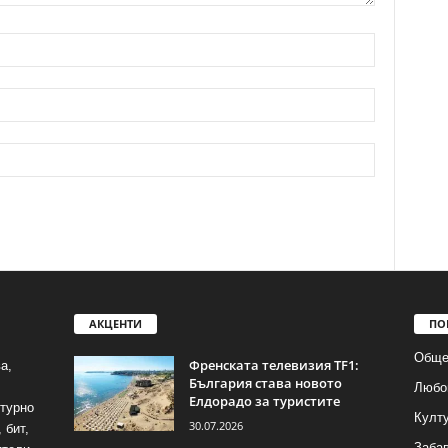
АКЦЕНТИ
ПО
Обще
Френската телевизия TF1:
а,
България става новото
Любо
Елдорадо за туристите
лтурно
Култ
30.07.2026
 бит,
Заба