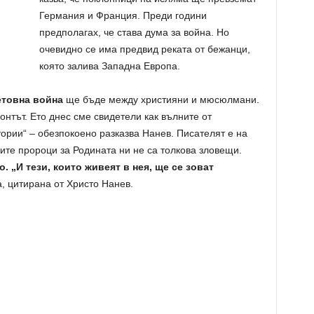
Германия и Франция. Преди години
предполагах, че става дума за война. Но
очевидно се има предвид реката от бежанци,
която залива Западна Европа.
етовна война
ще бъде между християни и мюсюлмани.
онтът. Ето днес сме свидетели как вълните от
ории“ – обезпокоено разказва Нанев. Писателят е на
ите пророци за Родината ни не са толкова зловещи.
 „И тези, които живеят в нея, ще се зоват
, цитирана от Христо Нанев.