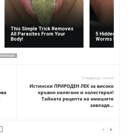
This Simple Trick Removes
All Parasites From Your
5 Hidden Signs Y
Body!
Worms Inside You
ЕВРЮКОВА
Следваща статия
Истински ПРИРОДЕН ЛЕК за високо
ова
кръвно налягане и холестерол!
)
Тайната рецепта на амишите
завладя…