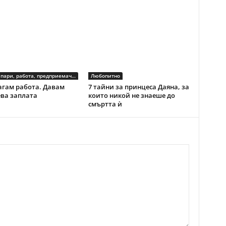
Бизнес, пари, работа, предприемачество
Любопитно
гам работа. Давам
7 тайни за принцеса Даяна, за
ева заплата
които никой не знаеше до
смъртта ѝ