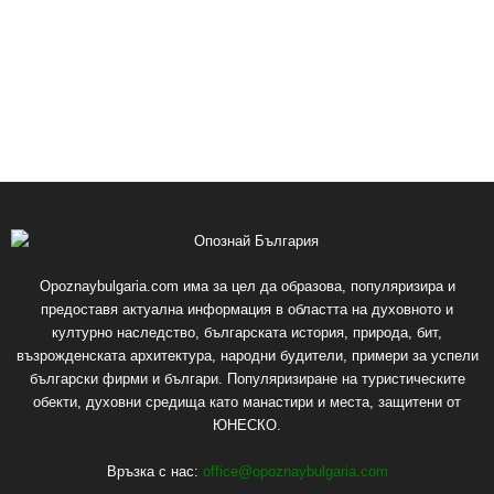
Opoznaybulgaria.com има за цел да образова, популяризира и
предоставя актуална информация в областта на духовното и
културно наследство, българската история, природа, бит,
възрожденската архитектура, народни будители, примери за успели
български фирми и българи. Популяризиране на туристическите
обекти, духовни средища като манастири и места, защитени от
ЮНЕСКО.
Връзка с нас:
office@opoznaybulgaria.com