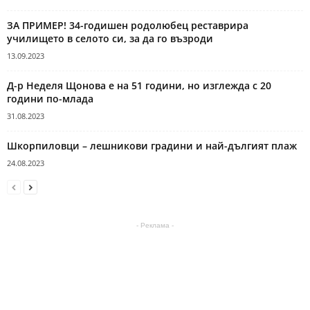
ЗА ПРИМЕР! 34-годишен родолюбец реставрира
училището в селото си, за да го възроди
13.09.2023
Д-р Неделя Щонова е на 51 години, но изглежда с 20
години по-млада
31.08.2023
Шкорпиловци – лешникови градини и най-дългият плаж
24.08.2023
- Реклама -