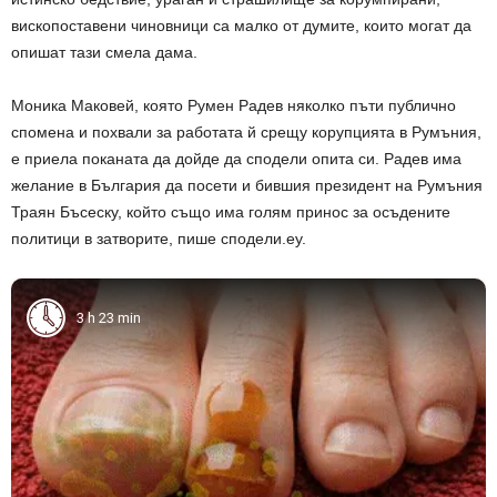
вископоставени чиновници са малко от думите, които могат да
опишат тази смела дама.
Моника Маковей, която Румен Радев няколко пъти публично
спомена и похвали за работата й срещу корупцията в Румъния,
е приела поканата да дойде да сподели опита си. Радев има
желание в България да посети и бившия президент на Румъния
Траян Бъсеску, който също има голям принос за осъдените
политици в затворите, пише сподели.еу.
3 h 23 min