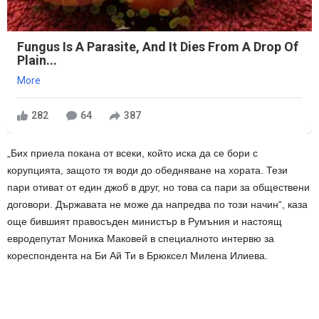
Fungus Is A Parasite, And It Dies From A Drop Of
Plain...
More
282
64
387
„Бих приела покана от всеки, който иска да се бори с
корупцията, защото тя води до обедняване на хората. Тези
пари отиват от един джоб в друг, но това са пари за обществени
договори. Държавата не може да напредва по този начин“, каза
още бившият правосъден министър в Румъния и настоящ
евродепутат Моника Маковей в специалното интервю за
кореспондента на Би Ай Ти в Брюксел Милена Илиева.