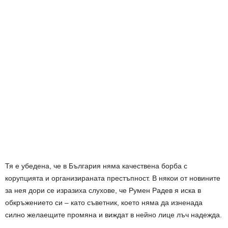
Тя е убедена, че в България няма качествена борба с
корупцията и организираната престъпност. В някои от новините
за нея дори се изразиха слухове, че Румен Радев я иска в
обкръжението си – като съветник, което няма да изненада
силно желаещите промяна и виждат в нейно лице лъч надежда.