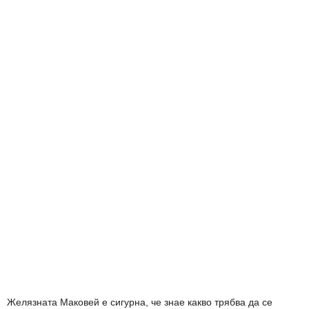
Желязната Маковей е сигурна, че знае какво трябва да се