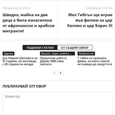
Предишна статия
Следваща статия
Шведка, майка на две
Мел Гибсън ще играе
деца е била изнасилена
във филми за цар
от африкански и арабски
Калоян и цар Борис III
мигранти!
ПОДОБНИ СТАТИИ
ОТ СЪЩИЯТ АВТОР
Здраве
Бизнес, пари, работа, предприемачество
Любопитно
Д-р Неделя Щонова е на
Предлагам работа.
7 тайни за принцеса
51 години, но изглежда
Давам 3000 лева
Даяна, за които никой
с 20 години по-млада
заплата
не знаеше до смъртта ѝ
ПУБЛИКУВАЙ ОТГОВОР