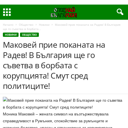
Начало
Общество
Новини
Маковей прие поканата на Радев! В България
ще го съветва в борбата...
НОВИНИ
ОБЩЕСТВО
Маковей прие поканата на
Радев! В България ще го
съветва в борбата с
корупцията! Смут сред
политиците!
Моника Маковей – жената символ на възтържествувала
справедливост в Румъния, спокойствие за румънците и
истинско бедствие, ураган и страшилище за корумпирани,