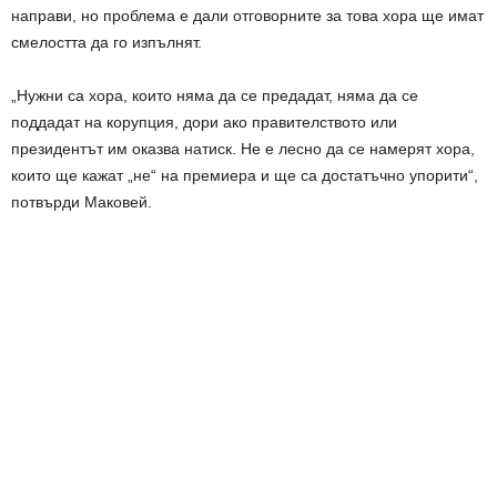
направи, но проблема е дали отговорните за това хора ще имат
смелостта да го изпълнят.
„Нужни са хора, които няма да се предадат, няма да се
поддадат на корупция, дори ако правителството или
президентът им оказва натиск. Не е лесно да се намерят хора,
които ще кажат „не“ на премиера и ще са достатъчно упорити“,
потвърди Маковей.