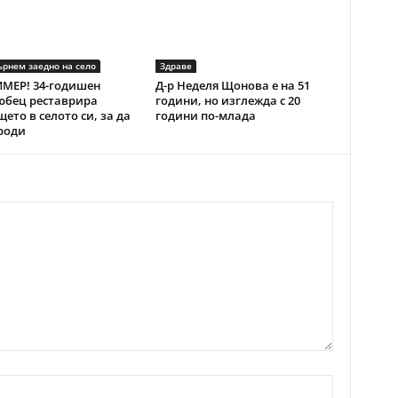
ърнем заедно на село
Здраве
МЕР! 34-годишен
Д-р Неделя Щонова е на 51
юбец реставрира
години, но изглежда с 20
ето в селото си, за да
години по-млада
роди