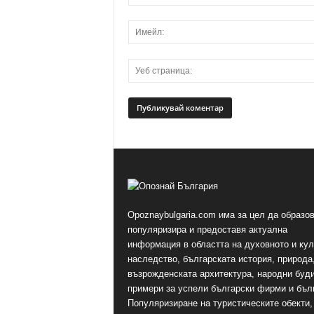
Opoznaybulgaria.com има за цел да образов
популяризира и предоставя актуална
информация в областта на духовното и ку
наследство, българската история, природа,
възрожденската архитектура, народни буд
примери за успели български фирми и бъл
Популяризиране на туристическите обекти,