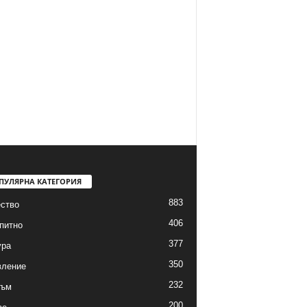
ПУЛЯРНА КАТЕГОРИЯ
883
ство
406
питно
377
ура
350
вление
232
зъм
200