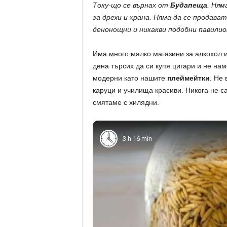
Току-що се върнах от
Будапеща
. Ням
за дрехи и храна. Няма да се продава
денонощни и никакви подобни павилион
Има много малко магазини за алкохол и
дена търсих да си купя цигари и не на
модерни като нашите
плеймейтки
. Не
каруци и училища красиви. Никога не са
смятаме с хилядни.
3 h 16 min