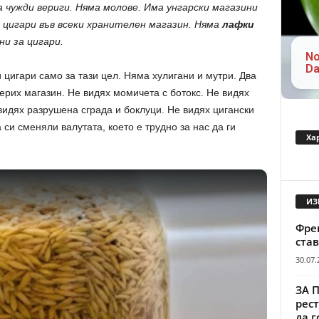
а чужди вериги. Няма молове. Има унгарски магазини
т цигари във всеки хранителен магазин. Няма
лафки
и за цигари.
No
Da
 цигари само за тази цел. Няма хулигани и мутри. Два
мерих магазин. Не видях момичета с ботокс. Не видях
 видях разрушена сграда и боклуци. Не видях цигански
 си сменяли валутата, което е трудно за нас да ги
Ха
ИЗ
Френ
став
30.07.
ЗА 
рест
да г