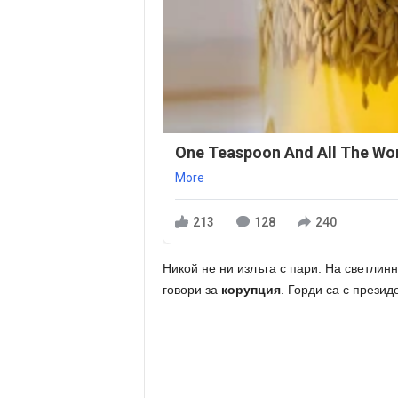
One Teaspoon And All The Wor
More
213
128
240
Никой не ни излъга с пари. На светлин
говори за
корупция
. Горди са с презид