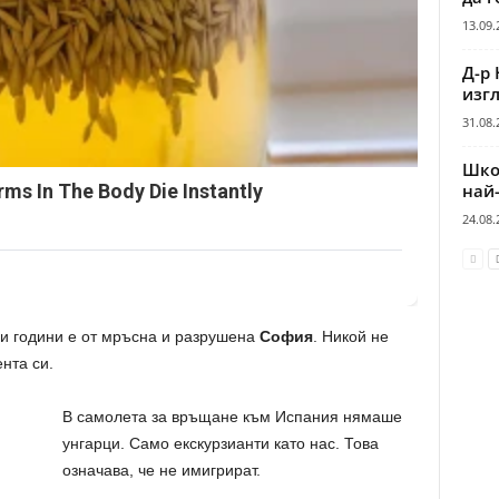
13.09.
Д-р 
изгл
31.08.
Шко
ms In The Body Die Instantly
най
24.08.
ни години е от мръсна и разрушена
София
. Никой не
ента си.
В самолета за връщане към Испания нямаше
унгарци. Само екскурзианти като нас. Това
означава, че не имигрират.