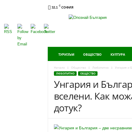
C
СОФИЯ
32.1
Опознай
България
ТУРИЗЪМ
ОБЩЕСТВО
КУЛТУРА
Начало
Общество
Любопитно
Унгария и 
ЛЮБОПИТНО
ОБЩЕСТВО
Унгария и Българ
вселени. Как мож
дотук?