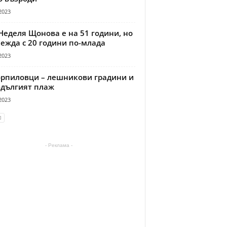
2023
Неделя Щонова е на 51 години, но
ежда с 20 години по-млада
2023
рпиловци – лешникови градини и
-дългият плаж
2023
- Реклама -