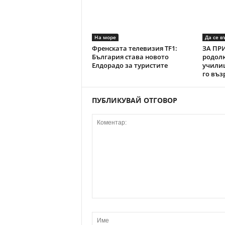
На море
Да се в
Френската телевизия TF1:
ЗА ПРИ
България става новото
родол
Елдорадо за туристите
училищ
го въз
ПУБЛИКУВАЙ ОТГОВОР