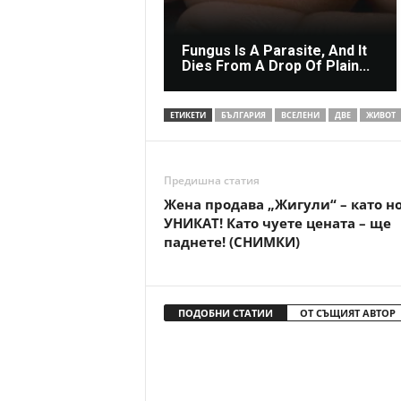
Fungus Is A Parasite, And It
Dies From A Drop Of Plain...
ЕТИКЕТИ
БЪЛГАРИЯ
ВСЕЛЕНИ
ДВЕ
ЖИВОТ
Предишна статия
Жена продава „Жигули“ – като но
УНИКАТ! Като чуете цената – ще
паднете! (СНИМКИ)
ПОДОБНИ СТАТИИ
ОТ СЪЩИЯТ АВТОР