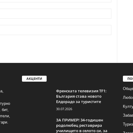
АКЦЕНТИ
ПО
Обще
Френската телевизия TF1:
а,
България става новото
Любо
Елдорадо за туристите
лтурно
Култ
30.07.2026
 бит,
Заба
ители,
ЗА ПРИМЕР! 34-годишен
гари.
Тури
родолюбец реставрира
училището в селото си, за