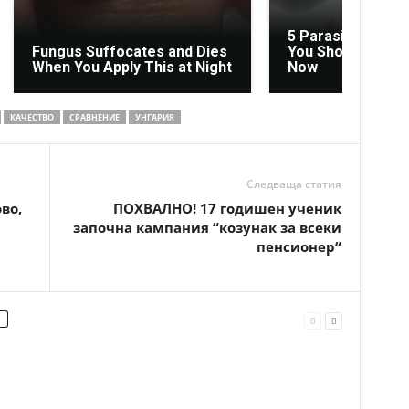
5 Parasite-Causi
Fungus Suffocates and Dies
You Should Stop E
When You Apply This at Night
Now
КАЧЕСТВО
СРАВНЕНИЕ
УНГАРИЯ
Следваща статия
во,
ПОХВАЛНО! 17 годишен ученик
започна кампания “козунак за всеки
пенсионер“