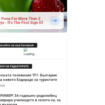
 Poop For More Than 2
ys - It's The First Sign Of
ресайте ни във Facebook
БОР НА РЕДАКТОРИТЕ
ската телевизия TF1: България
а новото Елдорадо за туристите
2026
ПРИМЕР! 34-годишен родолюбец
аврира училището в селото си, за
о възроди