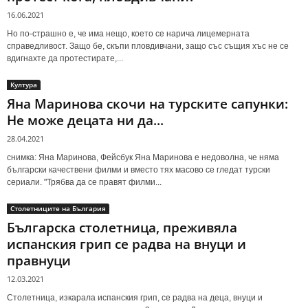
16.06.2021
Но по-страшно е, че има нещо, което се нарича лицемерната
справедливост. Защо бе, скъпи пловдивчани, защо със същия хъс не се
вдигнахте да протестирате,...
Култура
Яна Маринова скочи на турските сапунки:
Не може децата ни да...
28.04.2021
снимка: Яна Маринова, Фейсбук Яна Маринова е недоволна, че няма
български качествени филми и вместо тях масово се гледат турски
сериали. "Трябва да се правят филми...
Столетниците на България
Българска столетница, преживяла
испанския грип се радва на внуци и
правнуци
12.03.2021
Столетница, изкарала испанския грип, се радва на деца, внуци и