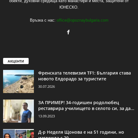
обекти, духовни средища като манастири и места, защитени от
ЮНЕСКО.
Връзка с нас:
office@opoznaybulgaria.com
АКЦЕНТИ
Френската телевизия TF1: България става
новото Елдорадо за туристите
30.07.2026
ЗА ПРИМЕР! 34-годишен родолюбец
реставрира училището в селото си, за да...
13.09.2023
Д-р Неделя Щонова е на 51 години, но
изглежда с 20...