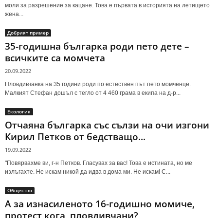
моли за разрешение за кацане. Това е първата в историята на летището
жена...
Добрият пример
35-годишна българка роди пето дете –
всичките са момчета
20.09.2022
Пловдивчанка на 35 години роди по естествен път пето момченце.
Малкият Стефан дошъл с тегло от 4 460 грама в екипа на д-р...
Екология
Отчаяна българка със сълзи на очи изгони
Кирил Петков от бедстващо...
19.09.2022
"Повярвахме ви, г-н Петков. Гласувах за вас! Това е истината, но ме
излъгахте. Не искам никой да идва в дома ми. Не искам! С...
Общество
А за изнасиленото 16-годишно момиче,
протест кога, пловдивчани?