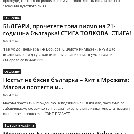
правнуци, които са се разпилели в 3 държави. Достолепната жена е
запазила чувството си за...
Общество
БЪЛГАРИ, прочетете това писмо на 21-
годишна българка! СТИГА ТОЛКОВА, СТИГА!
08.08.2020
"Писмо до Премиера Г-н Борисов, С цялото ми уважение към Вас
(възпитана съм да уважавам по-възрастни от мен) умолявам ви –
съберете се всички 239...
Общество
Постът на бясна българка – Хит в Мрежата:
Масови протести и...
02.04.2020
Масови протести и гражданско неподчинение!!!!!!! Хубаво, посмяхме се,
забавлявахме се, всичко точно, ама тук вече стана извратено...Та първият
ми въпрос направо си е: "ВИЕ ЕБ*ВАТЕ...
Българи в чужбина
Момиче от България пилотира Airbus и се