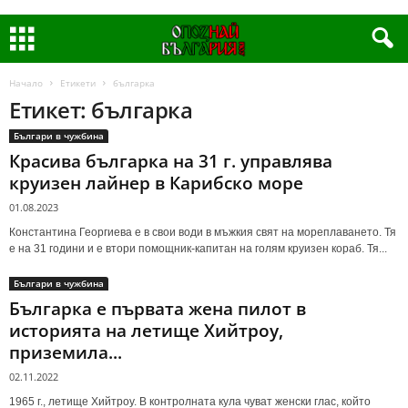
Начало
Етикети
българка
Етикет: българка
Българи в чужбина
Красива българка на 31 г. управлява
круизен лайнер в Карибско море
01.08.2023
Константина Георгиева е в свои води в мъжкия свят на мореплаването. Тя
е на 31 години и е втори помощник-капитан на голям круизен кораб. Тя...
Българи в чужбина
Българка е първата жена пилот в
историята на летище Хийтроу,
приземила...
02.11.2022
1965 г., летище Хийтроу. В контролната кула чуват женски глас, който