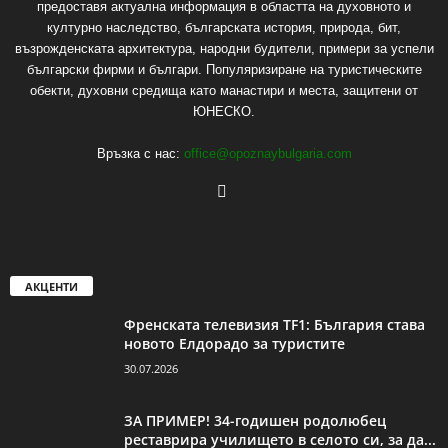
предоставя актуална информация в областта на духовното и
културно наследство, българската история, природа, бит,
възрожденската архитектура, народни будители, примери за успели
български фирми и българи. Популяризиране на туристическите
обекти, духовни средища като манастири и места, защитени от
ЮНЕСКО.
Връзка с нас:
office@opoznaybulgaria.com
АКЦЕНТИ
Френската телевизия TF1: България става
новото Елдорадо за туристите
30.07.2026
ЗА ПРИМЕР! 34-годишен родолюбец
реставрира училището в селото си, за да...