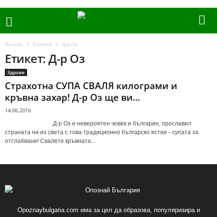
Начало
Етикети
Д-р Оз
Етикет: Д-р Оз
Здраве
Страхотна СУПА СВАЛЯ килограми и
кръвна захар! Д-р Оз ще ви...
14.06.2016
Д-р Оз е невероятен човек и българин, прославил
страната ни из света с това традиционно българско ястие - супата за
отслабване! Свалете кръвната...
Opoznaybulgaria.com има за цел да образова, популяризира и