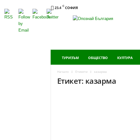
C
СОФИЯ
23.4
Опознай
България
ТУРИЗЪМ
ОБЩЕСТВО
КУЛТУРА
Начало
Етикети
казарма
Етикет: казарма