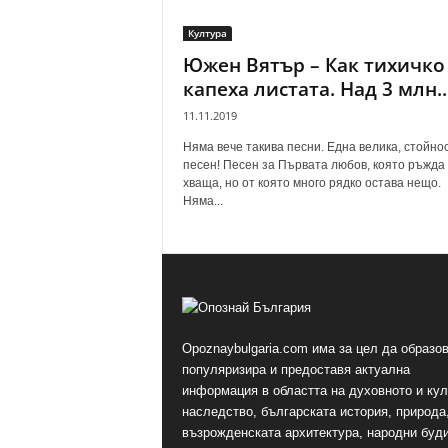
Култура
Южен Вятър – Как тихичко
капеха листата. Над 3 млн...
11.11.2019
Няма вече такива песни. Една велика, стойно
песен! Песен за Първата любов, която ръжда
хваща, но от която много рядко остава нещо.
Няма...
Opoznaybulgaria.com има за цел да образов
популяризира и предоставя актуална
информация в областта на духовното и ку
наследство, българската история, природа,
възрожденската архитектура, народни буд