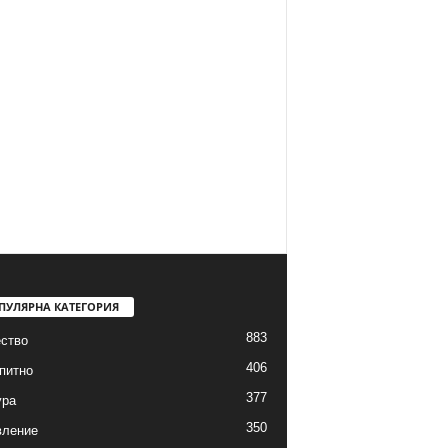
ПУЛЯРНА КАТЕГОРИЯ
883
ство
406
питно
377
ура
350
вление