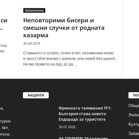
Забавление
 си
Неповторими бисери и
.
смешни случки от родната
казарма
30.04.2019
стна
 не
Ставането е сутрин, точно в пет, независимо колко
е часът! Или всички с шинели, или никой без шинел.
Не ме правете на луд, аз да...
АКЦЕНТИ
ПО
Обще
Френската телевизия TF1:
а,
България става новото
Любо
Елдорадо за туристите
лтурно
Култ
30.07.2026
 бит,
Заба
ители,
ЗА ПРИМЕР! 34-годишен