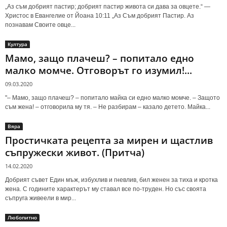
„Аз съм добрият пастир; добрият пастир живота си дава за овцете.“ —
Христос в Евангелие от Йоана 10:11 „Аз Съм добрият Пастир. Аз
познавам Своите овце...
Култура
Мамо, защо плачеш? – попитало едно
малко момче. Отговорът го изумил!...
09.03.2020
"– Мамо, защо плачеш? – попитало майка си едно малко момче. – Защото
съм жена! – отговорила му тя. – Не разбирам – казало детето. Майка...
Вяра
Простичката рецепта за мирен и щастлив
съпружески живот. (Притча)
14.02.2020
Добрият съвет Един мъж, избухлив и гневлив, бил женен за тиха и кротка
жена. С годините характерът му ставал все по-труден. Но със своята
съпруга живеели в мир...
Любопитно