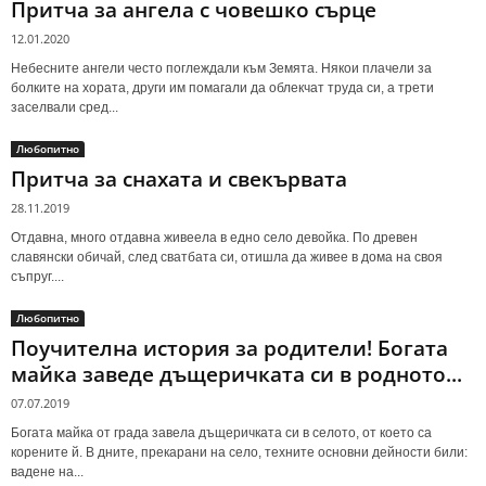
Притча за ангела с човешко сърце
12.01.2020
Небесните ангели често поглеждали към Земята. Някои плачели за
болките на хората, други им помагали да облекчат труда си, а трети
заселвали сред...
Любопитно
Притча за снахата и свекървата
28.11.2019
Отдавна, много отдавна живеела в едно село девойка. По древен
славянски обичай, след сватбата си, отишла да живее в дома на своя
съпруг....
Любопитно
Поучителна история за родители! Богата
майка заведе дъщеричката си в родното...
07.07.2019
Богата майка от града завела дъщеричката си в селото, от което са
корените й. В дните, прекарани на село, техните основни дейности били:
вадене на...