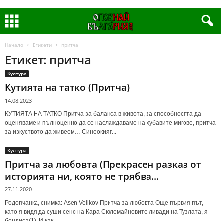
Начало
Етикети
притча
Етикет: притча
Култура
Кутията на татко (Притча)
14.08.2023
КУТИЯТА НА ТАТКО Притча за баланса в живота, за способността да
оценяваме и пълноценно да се наслаждаваме на хубавите мигове, притча
за изкуството да живеем… Синеокият...
Култура
Притча за любовта (Прекрасен разказ от
историята ни, която не трябва...
27.11.2020
Родопчанка, снимка: Asen Velikov Притча за любовта Още първия път,
като я видя да суши сено на Кара Сюлемайновите ливади на Тузлата, я
бeндиса(1). И как...