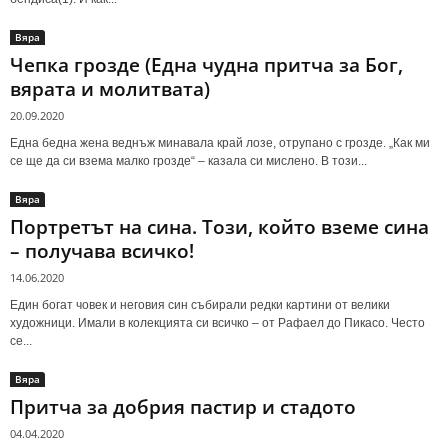
Вяра
Чепка грозде (Една чудна притча за Бог,
вярата и молитвата)
20.09.2020
Една бедна жена веднъж минавала край лозе, отрупано с грозде. „Как ми
се ще да си взема малко грозде“ – казала си мислено. В този...
Вяра
Портретът на сина. Този, който вземе сина
– получава всичко!
14.06.2020
Един богат човек и неговия син събирали редки картини от велики
художници. Имали в колекцията си всичко – от Рафаел до Пикасо. Често
се...
Вяра
Притча за добрия пастир и стадото
04.04.2020