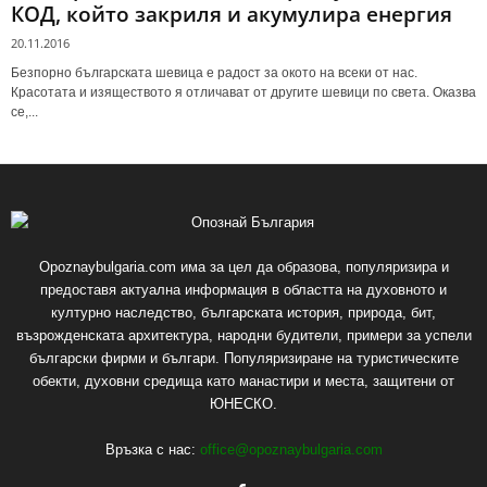
КОД, който закриля и акумулира енергия
20.11.2016
Безпорно българската шевица е радост за окото на всеки от нас.
Красотата и изяществото я отличават от другите шевици по света. Оказва
се,...
Opoznaybulgaria.com има за цел да образова, популяризира и
предоставя актуална информация в областта на духовното и
културно наследство, българската история, природа, бит,
възрожденската архитектура, народни будители, примери за успели
български фирми и българи. Популяризиране на туристическите
обекти, духовни средища като манастири и места, защитени от
ЮНЕСКО.
Връзка с нас:
office@opoznaybulgaria.com