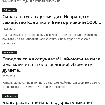
чужбина и от 5 години с жена ми живеем на...
Общество
Силата на българския дух! Незрящото
семейство Калинка и Виктор изкачи 5000...
16.05.2019
''Направихме го, за да проверим височинната си поносимост и тази на
кучетата и за да направим нови контакти с нови хора'', разказва в
репортаж...
За жената
Споделя се на секундата! Най-могъща сила
има майчината благословия! Изречете
думите…
25.03.2018
Няма нищо по-силно и по-чисто в света от майчината любов. Не е важно
дали детето е на 5 или на 40 години. Никога не...
Любопитно
Българската шевица съдържа уникален