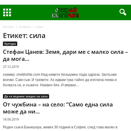
Начало
Етикети
сила
Етикет: сила
Култура
Стефан Цанев: Земя, дари ме с малко сила –
да мога...
27.12.2019
снимка: chetilishte.com Над нивите безшумно пада здрача. Заглъхва
всичко. Сам съм. И тревите. Аз идвам тука тайно да изплача гнева и
болката си, и лъжите. Наивен бях. И вярвах...
Да се върнем заедно на село
От чужбина – на село: “Само една сила
може да ни...
18.06.2019
Роден съм в Банишора, живях 30 години в София, след това малко в