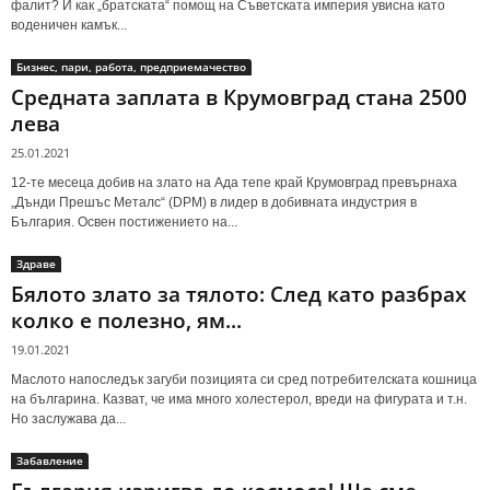
фалит? И как „братската“ помощ на Съветската империя увисна като
воденичен камък...
Бизнес, пари, работа, предприемачество
Средната заплата в Крумовград стана 2500
лева
25.01.2021
12-те месеца добив на злато на Ада тепе край Крумовград превърнаха
„Дънди Прешъс Металс“ (DPM) в лидер в добивната индустрия в
България. Освен постижението на...
Здраве
Бялото злато за тялото: След като разбрах
колко е полезно, ям...
19.01.2021
Маслото напоследък загуби позицията си сред потребителската кошница
на българина. Казват, че има много холестерол, вреди на фигурата и т.н.
Но заслужава да...
Забавление