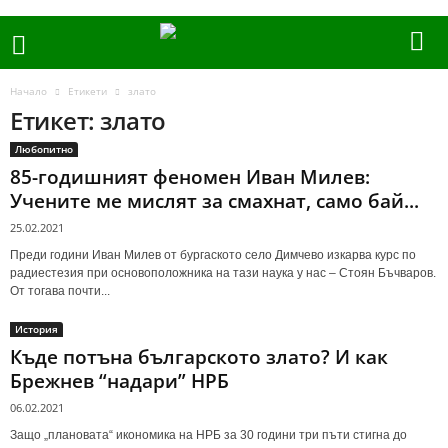
Начало
Етикети
злато
Етикет: злато
Любопитно
85-годишният феномен Иван Милев:
Учените ме мислят за смахнат, само бай...
25.02.2021
Преди години Иван Милев от бургаското село Димчево изкарва курс по
радиестезия при основоположника на тази наука у нас – Стоян Бъчваров.
От тогава почти...
История
Къде потъна българското злато? И как
Брежнев “надари” НРБ
06.02.2021
Защо „плановата“ икономика на НРБ за 30 години три пъти стигна до