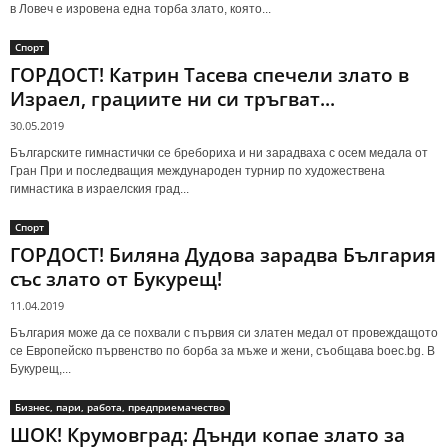
в Ловеч е изровена една торба злато, която...
Спорт
ГОРДОСТ! Катрин Тасева спечели злато в
Израел, грациите ни си тръгват...
30.05.2019
Българските гимнастички се бребориха и ни зарадваха с осем медала от
Гран При и последващия международен турнир по художествена
гимнастика в израелския град...
Спорт
ГОРДОСТ! Биляна Дудова зарадва България
със злато от Букурещ!
11.04.2019
България може да се похвали с първия си златен медал от провеждащото
се Европейско първенство по борба за мъже и жени, съобщава boec.bg. В
Букурещ,...
Бизнес, пари, работа, предприемачество
ШОК! Крумовград: Дънди копае злато за