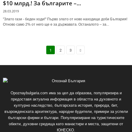
$10 млрд.! За българите –...
28.03.2019
"Злато гази - беден ходи!" Първо злато от ново находище доби България!
Отново само 2% от него ще е за държавата. Останалото – за...
1
2
3
Opoznaybulgaria.com има за цел да образова, популяризира и
предоставя актуална информация в областта на духовното и
културно наследство, българската история, природа, бит,
възрожденската архитектура, народни будители, примери за успели
български фирми и българи. Популяризиране на туристическите
обекти, духовни средища като манастири и места, защитени от
ЮНЕСКО.