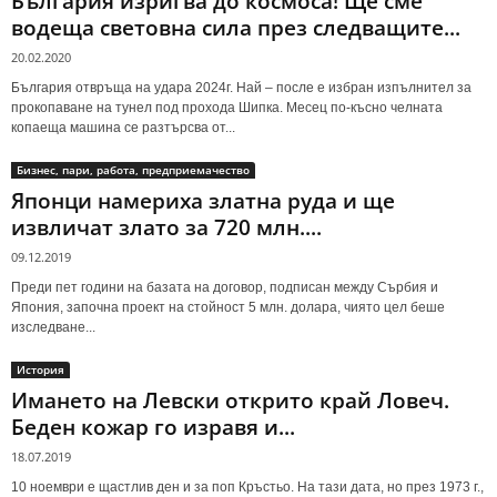
България изригва до космоса! Ще сме
водеща световна сила през следващите...
20.02.2020
България отвръща на удара 2024г. Най – после е избран изпълнител за
прокопаване на тунел под прохода Шипка. Месец по-късно челната
копаеща машина се разтърсва от...
Бизнес, пари, работа, предприемачество
Японци намериха златна руда и ще
извличат злато за 720 млн....
09.12.2019
Преди пет години на базата на договор, подписан между Сърбия и
Япония, започна проект на стойност 5 млн. долара, чиято цел беше
изследване...
История
Имането на Левски открито край Ловеч.
Беден кожар го изравя и...
18.07.2019
10 ноември е щастлив ден и за поп Кръстьо. На тази дата, но през 1973 г.,