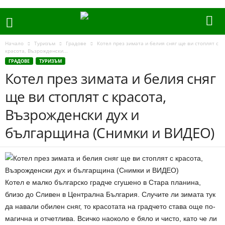
Начало
Туризъм
Градове
Котел през зимата и белия сняг ще ви стоплят с
красота, Възрожденски...
ГРАДОВЕ
ТУРИЗЪМ
Котел през зимата и белия сняг
ще ви стоплят с красота,
Възрожденски дух и
българщина (Снимки и ВИДЕО)
Котел е малко българско градче сгушено в Стара планина,
близо до Сливен в Централна България. Случите ли зимата тук
да навали обилен сняг, то красотата на градчето става още по-
магична и отчетлива. Всичко наоколо е бяло и чисто, като че ли