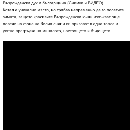
Котел е уникално място, но трябва непременно да го посетите
зимата, защото красивите Възрожденски къщи изпъкват още
повече на фона на белия сняг и ви призоват в една топла и
уютна прегръдка на миналото, настоящето и бъдещето.