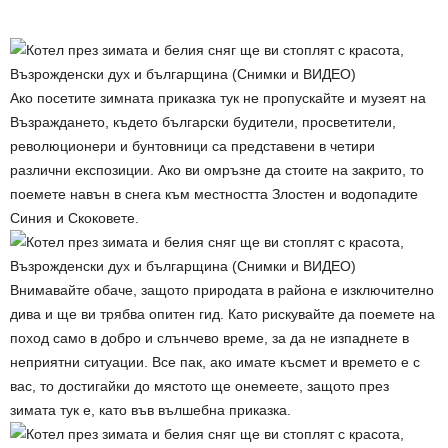
Ако посетите зимната приказка тук не пропускайте и музеят на
Възраждането, където български будители, просветители,
революционери и бунтовници са представени в четири
различни експозиции. Ако ви омръзне да стоите на закрито, то
поемете навън в снега към местността Злостен и водопадите
Синия и Скоковете.
Внимавайте обаче, защото природата в района е изключително
дива и ще ви трябва опитен гид. Като рискувайте да поемете на
поход само в добро и слънчево време, за да не изпаднете в
неприятни ситуации. Все пак, ако имате късмет и времето е с
вас, то достигайки до мястото ще онемеете, защото през
зимата тук е, като във вълшебна приказка.