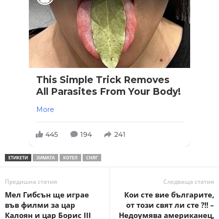
This Simple Trick Removes
All Parasites From Your Body!
More
445
194
241
ЕТИКЕТИ
ЗИМАТА
КОТЕЛ
СНЯГ
Предишна статия
Следваща статия
Мел Гибсън ще играе
Кои сте вие българите,
във филми за цар
от този свят ли сте ?!! –
Калоян и цар Борис III
Недоумява американец,