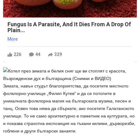
Fungus Is A Parasite, And It Dies From A Drop Of
Plain...
More
226
44
329
Зимата, навън студът благоприятства, да посетите местното
фолклорно училище „Филип Кутев“ и да се потопите в
уникалната фолклорна магия на българската музика, песен и
танц. Освен това няма да сбъркате, ако посетите Галатанското
училище. То не само архитектурно е паметник на културата, но
и показва страхотна експозиция на тъкани килими, дърворезби,
гоблени и други български занаяти.