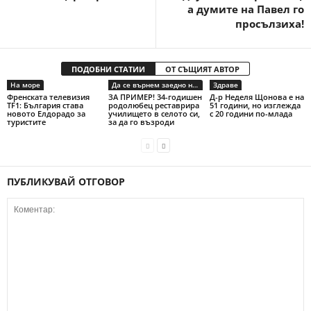
а думите на Павел го
просълзиха!
ПОДОБНИ СТАТИИ
ОТ СЪЩИЯТ АВТОР
На море
Да се върнем заедно на село
Здраве
Френската телевизия
ЗА ПРИМЕР! 34-годишен
Д-р Неделя Щонова е на
TF1: България става
родолюбец реставрира
51 години, но изглежда
новото Елдорадо за
училището в селото си,
с 20 години по-млада
туристите
за да го възроди
ПУБЛИКУВАЙ ОТГОВОР