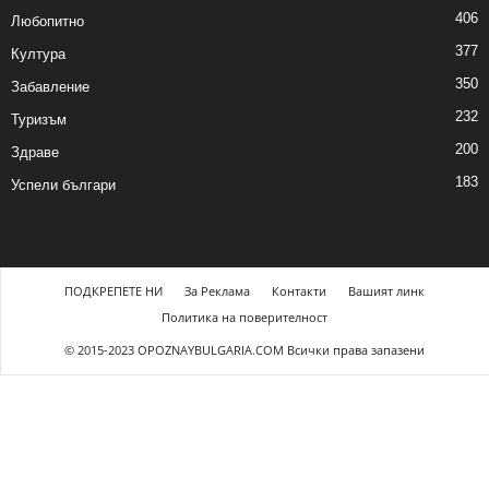
406
Любопитно
377
Култура
350
Забавление
232
Туризъм
200
Здраве
183
Успели българи
ПОДКРЕПЕТЕ НИ
За Реклама
Контакти
Вашият линк
Политика на поверителност
© 2015-2023 OPOZNAYBULGARIA.COM Всички права запазени
iş
xslot giriş
xslot
xslot güncel giriş
xslot giriş
xslot
realbahis güncel giriş
real