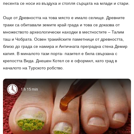
песента се носи из въздуха и стопля сърцата на млади и стари.
Още от Древността на това място е имало селище. Древните
траки са обитавали земите край града и това се доказва от
множеството археологически находки в местностите – Талим
таш и Чобрата. Освен тракийските паметници от древността,
близо до града се намира и Античната преградна стена Демир
капия. В миналото тази порта- пазител е била свързана с
крепостта Вида. Днешен Котел се е оформил, като град в
началото на Турското робство.
1 h 15 min