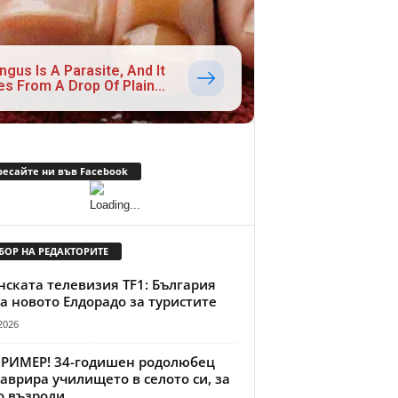
ngus Is A Parasite, And It
es From A Drop Of Plain...
ресайте ни във Facebook
БОР НА РЕДАКТОРИТЕ
ската телевизия TF1: България
а новото Елдорадо за туристите
2026
ПРИМЕР! 34-годишен родолюбец
аврира училището в селото си, за
о възроди