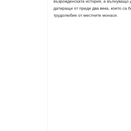
възрожденската история, е вълнуващо д
датиращи от преди два века, които са 
трудолюбие от местните монаси.