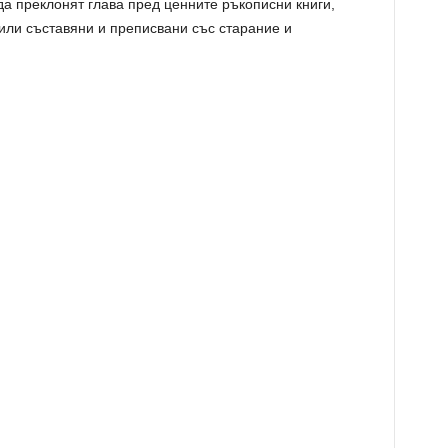
а преклонят глава пред ценните ръкописни книги,
били съставяни и преписвани със старание и