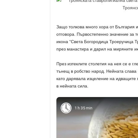
Защо толкова много хора от България 
отговора. Първостепенно значение за то
икона “Света Богородица Троеручица Т
през манастира и дарил на миряните и
През изтеклите столетия на нея се е г
тънещ в робство народ. Нейната слава 
като дарявала изцеление на идващите п
в нейната сила.
1 h 35 min