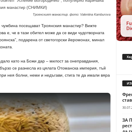
Троянският манастир. фото: Valentina Kamburova
Fu
и чужбина посещават Троянския манастир? Вижте
Di
ва е, че в тази обител може да се види чудотворната
роянска”, подарена от светогорски йеромонах, минал
коната.
Ха
ледало като на Божи дар – милост за онеправдания,
бързо се разнесла из цялата Отоманска империя, тъй
ри нея болни, неми и недъгави, стига те да имали вяра
ИЗ
Френ
став
30.07.
ЗА 
рест
да г