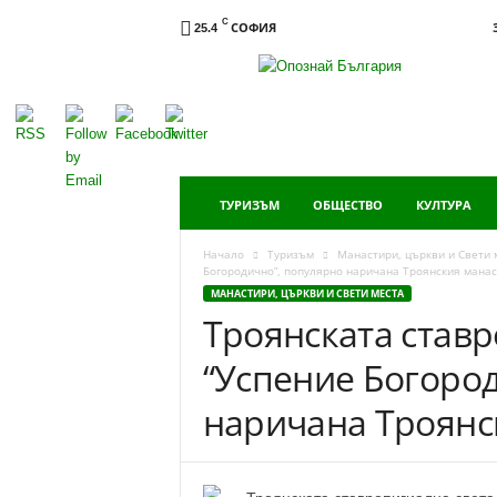
C
СОФИЯ
25.4
Опознай
България
ТУРИЗЪМ
ОБЩЕСТВО
КУЛТУРА
Начало
Туризъм
Манастири, църкви и Свети 
Богородично”, популярно наричана Троянския мана
МАНАСТИРИ, ЦЪРКВИ И СВЕТИ МЕСТА
Троянската ставр
“Успение Богоро
наричана Троянс