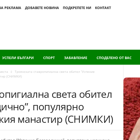
ЗА РЕКЛАМА
ДОБАВЕТЕ НОВИНА
ПОДКРЕПЕТЕ НИ
КОНТАКТ
УСПЕЛИ БЪЛГАРИ
СПОРТ
ЗАБАВЛЕНИЕ
СПОДЕЛЕНО ОТ ВАС
места
Троянската ставропигиална света обител “Успение
стир (СНИМКИ)
опигиална света обител
дично”, популярно
кия манастир (СНИМКИ)