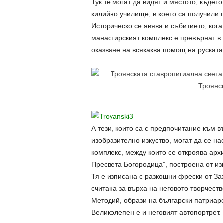
Тук те могат да видят и мястото, къде
килийно училище, в което са получили 
Историческо се явява и събитието, кога
манастирският комплекс е превърнат в 
оказване на всякаква помощ на руската
А тези, които са с предпочитание към 
изобразително изкуство, могат да се н
комплекс, между които се откроява арх
Пресвета Богородица”, построена от из
Тя е изписана с разкошни фрески от З
считана за върха на неговото творчеств
Методий, образи на български патриарс
Великолепен е и неговият автопортрет.