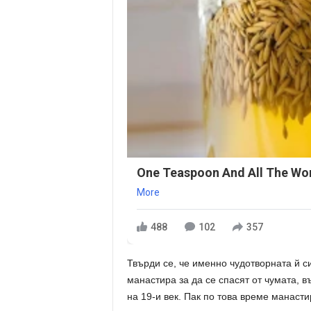
One Teaspoon And All The Wor
More
488
102
357
Твърди се, че именно чудотворната й с
манастира за да се спасят от чумата, 
на 19-и век. Пак по това време манаст