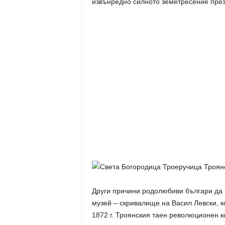
извънредно силното земетресение през
Други причини родолюбиви българи да п
музей – скривалище на Васил Левски, к
1872 г. Троянския таен революционен ко