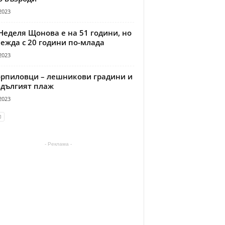
2023
Неделя Щонова е на 51 години, но
ежда с 20 години по-млада
2023
рпиловци – лешникови градини и
-дългият плаж
2023
- Реклама -