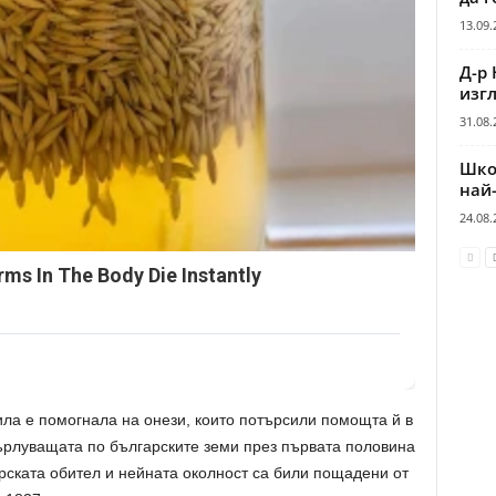
13.09.
Д-р 
изгл
31.08.
Шко
най
24.08.
ms In The Body Die Instantly
ила е помогнала на онези, които потърсили помощта й в
върлуващата по българските земи през първата половина
ирската обител и нейната околност са били пощадени от