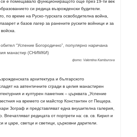
то се е помещавало функциониращото още през 19-ти век
образованието си редица възрожденски будители.
то, по време на Руско-турската освободителна война,
лазарет и базов лагер за ранените руските войници и за
 войска.
фото: Valentina Kamburova‎
възрожденската архитектура и българското
асладят на автентичните сгради в целия манастирен
итектурния и културен паметник – църквата „Успение
вестния на времето си майстор Константин от Пещера.
ахари Зограф и представляват една внушителна галерия,
о. Впечатляват редицата от портрети на: св. св. Кирил и
и и царе, светци и светици, църковни дарители.