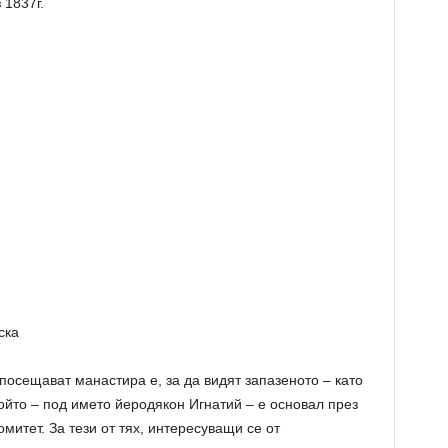
 1837г.
осещават манастира е, за да видят запазеното – като
ойто – под името йеродякон Игнатий – е основал през
митет. За тези от тях, интересуващи се от