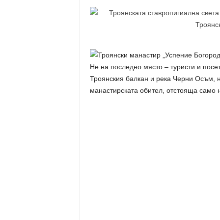
Не на последно място – туристи и посе
Троянския балкан и река Черни Осъм, 
манастирската обител, отстояща само н